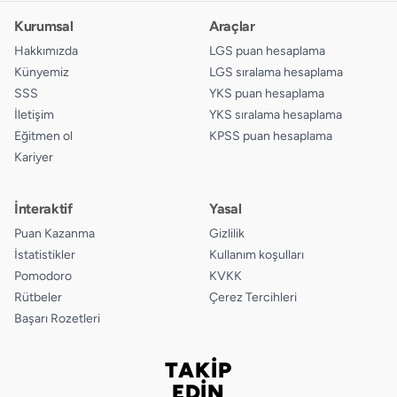
Kurumsal
Araçlar
Hakkımızda
LGS puan hesaplama
Künyemiz
LGS sıralama hesaplama
SSS
YKS puan hesaplama
İletişim
YKS sıralama hesaplama
Eğitmen ol
KPSS puan hesaplama
Kariyer
İnteraktif
Yasal
Puan Kazanma
Gizlilik
İstatistikler
Kullanım koşulları
Pomodoro
KVKK
Rütbeler
Çerez Tercihleri
Başarı Rozetleri
TAKİP
Bizi takip edin
EDİN