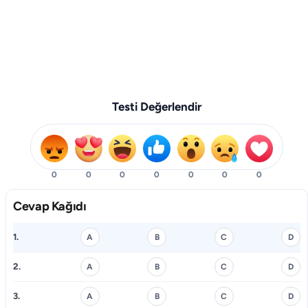
Testi Değerlendir
0
0
0
0
0
0
0
Cevap Kağıdı
1.
A
B
C
D
2.
A
B
C
D
3.
A
B
C
D