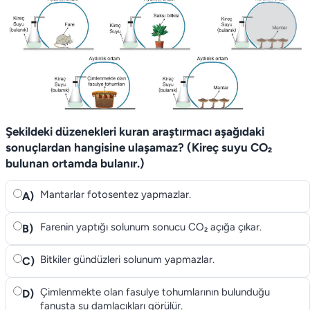
Şekildeki düzenekleri kuran araştırmacı aşağıdaki
sonuçlardan hangisine ulaşamaz? (Kireç suyu CO₂
bulunan ortamda bulanır.)
Mantarlar fotosentez yapmazlar.
A)
Farenin yaptığı solunum sonucu CO₂ açığa çıkar.
B)
Bitkiler gündüzleri solunum yapmazlar.
C)
Çimlenmekte olan fasulye tohumlarının bulunduğu
D)
fanusta su damlacıkları görülür.