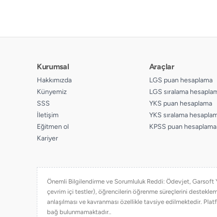
Kurumsal
Araçlar
Hakkımızda
LGS puan hesaplama
Künyemiz
LGS sıralama hesapla
SSS
YKS puan hesaplama
İletişim
YKS sıralama hesapla
Eğitmen ol
KPSS puan hesaplama
Kariyer
Önemli Bilgilendirme ve Sorumluluk Reddi: Ödevjet, Garsoft Yaz
çevrim içi testler), öğrencilerin öğrenme süreçlerini destekl
anlaşılması ve kavranması özellikle tavsiye edilmektedir. Platf
bağ bulunmamaktadır..