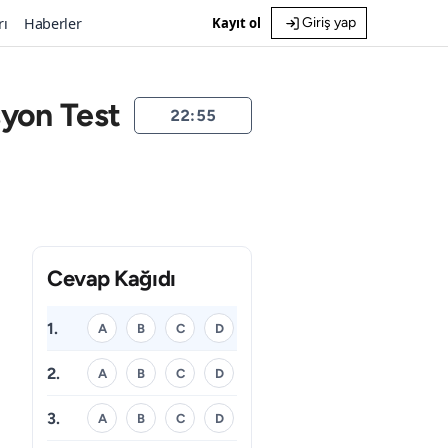
rı
Haberler
Kayıt ol
Giriş yap
syon Test
22:55
Cevap Kağıdı
1.
A
B
C
D
2.
A
B
C
D
3.
A
B
C
D