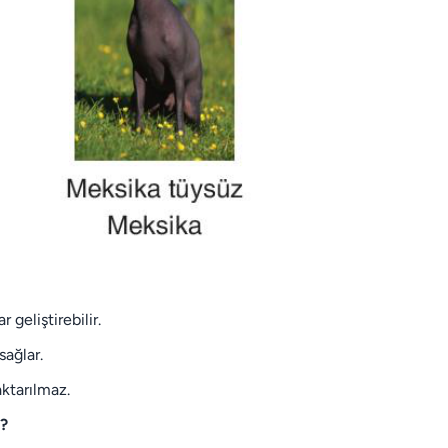
r geliştirebilir.
sağlar.
aktarılmaz.
r?