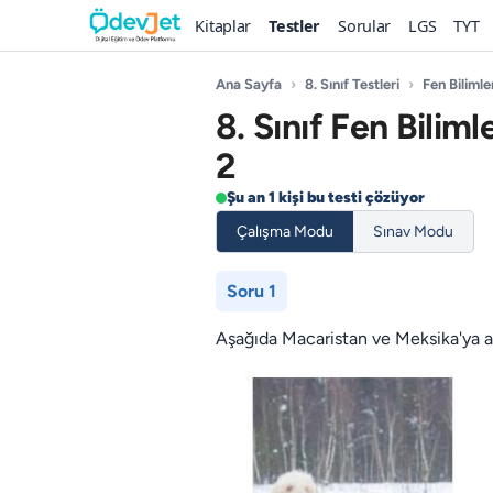
Kitaplar
Testler
Sorular
LGS
TYT
Ana Sayfa
›
8. Sınıf Testleri
›
Fen Bilimle
8. Sınıf Fen Bili
2
Şu an 1 kişi bu testi çözüyor
Çalışma Modu
Sınav Modu
Soru 1
Aşağıda Macaristan ve Meksika'ya ait 