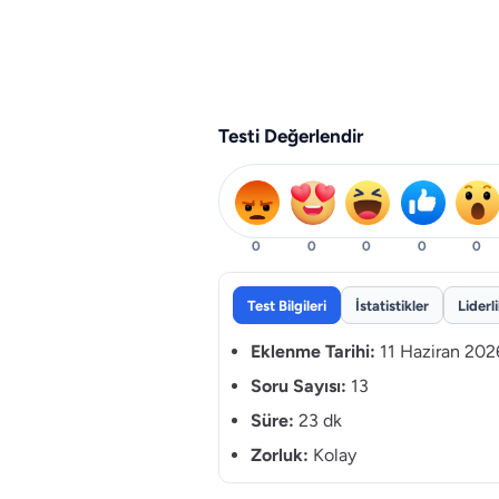
Testi Değerlendir
0
0
0
0
0
Test Bilgileri
İstatistikler
Liderl
Eklenme Tarihi:
11 Haziran 202
Soru Sayısı:
13
Süre:
23 dk
Zorluk:
Kolay