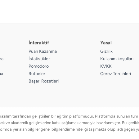
İnteraktif
Yasal
Puan Kazanma
Gizlilik
ma
İstatistikler
Kullanım koşulları
Pomodoro
KVKK
ma
Rütbeler
Çerez Tercihleri
Başarı Rozetleri
ılım tarafından geliştirilen bir eğitim platformudur. Platformda sunulan tüm eğ
emek ve akademik gelişimlerine katkı sağlamak amacıyla hazırlanmıştır. Bu içer
ormda yer alan bilgiler genel bilgilendirme niteliği taşımakta olup, adı geçen ya