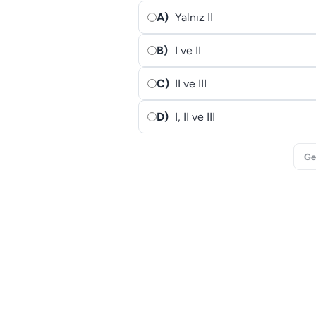
A)
Yalnız II
B)
I ve II
C)
II ve III
D)
I, II ve III
Ge