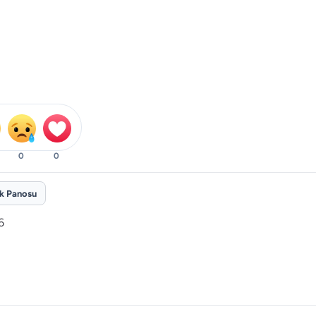
0
0
ik Panosu
6