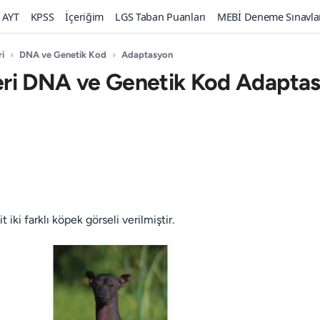
AYT
KPSS
İçeriğim
LGS Taban Puanları
MEBİ Deneme Sınavla
ri
›
DNA ve Genetik Kod
›
Adaptasyon
mleri DNA ve Genetik Kod Adapta
iki farklı köpek görseli verilmiştir.