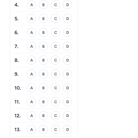
4.
A
B
C
D
5.
A
B
C
D
6.
A
B
C
D
7.
A
B
C
D
8.
A
B
C
D
9.
A
B
C
D
10.
A
B
C
D
11.
A
B
C
D
12.
A
B
C
D
13.
A
B
C
D