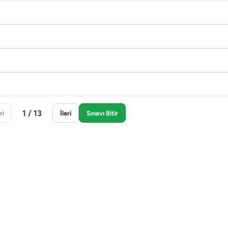
1 / 13
ri
İleri
Sınavı Bitir