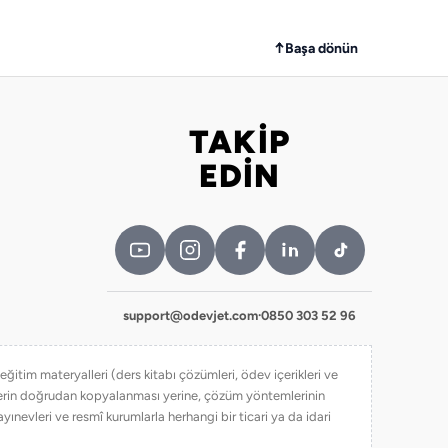
↑
Başa dönün
TAKİP
Bizi takip edin
EDİN
support@odevjet.com
·
0850 303 52 96
itim materyalleri (ders kitabı çözümleri, ödev içerikleri ve
iklerin doğrudan kopyalanması yerine, çözüm yöntemlerinin
yınevleri ve resmî kurumlarla herhangi bir ticari ya da idari