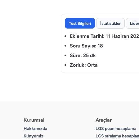
Test Bilgileri
İstatistikler
Lide
Eklenme Tarihi:
11 Haziran 20
Soru Sayısı:
18
Süre:
25 dk
Zorluk:
Orta
Kurumsal
Araçlar
Hakkımızda
LGS puan hesaplama
Künyemiz
LGS sıralama hesapla