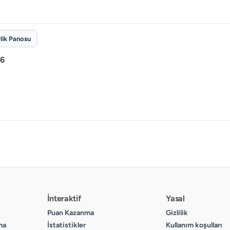
rlik Panosu
26
İnteraktif
Yasal
Puan Kazanma
Gizlilik
ma
İstatistikler
Kullanım koşulları