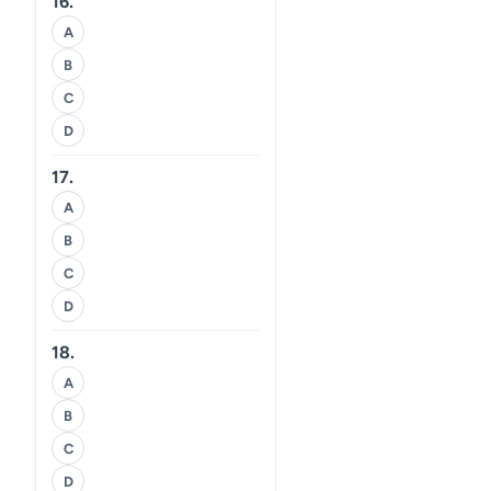
16.
A
B
C
D
17.
A
B
C
D
18.
A
B
C
D