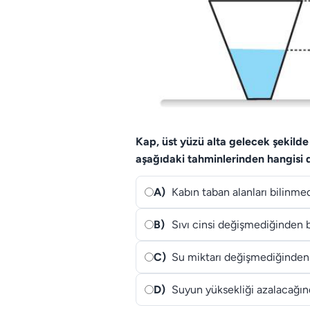
Kap, üst yüzü alta gelecek şekilde t
aşağıdaki tahminlerinden hangisi 
A)
Kabın taban alanları bilinm
B)
Sıvı cinsi değişmediğinden 
C)
Su miktarı değişmediğinden
D)
Suyun yüksekliği azalacağınd