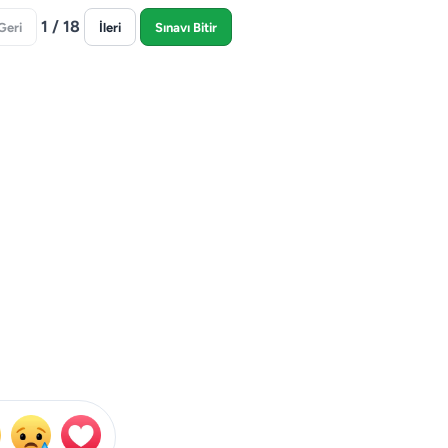
1 / 18
Geri
İleri
Sınavı Bitir