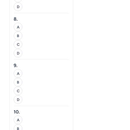
D
8.
A
B
C
D
9.
A
B
C
D
10.
A
B