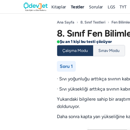
Kitaplar
Testler
Sorular
LGS
TYT
Ana Sayfa
›
8. Sınıf Testleri
›
Fen Bilimle
8. Sınıf Fen Biliml
Şu an 1 kişi bu testi çözüyor
Çalışma Modu
Sınav Modu
Soru 1
· Sıvı yoğunluğu arttıkça sıvının kab
· Sıvı yüksekliği arttıkça sıvının kab
Yukarıdaki bilgilere sahip bir araştır
dolduruyor.
Daha sonra kapta yarı yükseliğine ka