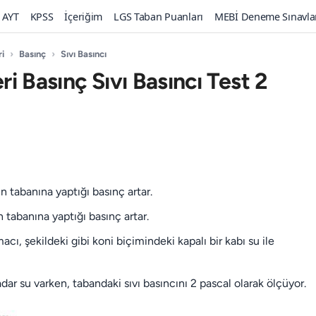
AYT
KPSS
İçeriğim
LGS Taban Puanları
MEBİ Deneme Sınavla
ri
›
Basınç
›
Sıvı Basıncı
eri Basınç Sıvı Basıncı Test 2
ın tabanına yaptığı basınç artar.
ın tabanına yaptığı basınç artar.
macı, şekildeki gibi koni biçimindeki kapalı bir kabı su ile
dar su varken, tabandaki sıvı basıncını 2 pascal olarak ölçüyor.