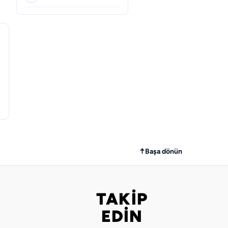
↑
Başa dönün
TAKİP
Bizi takip edin
EDİN