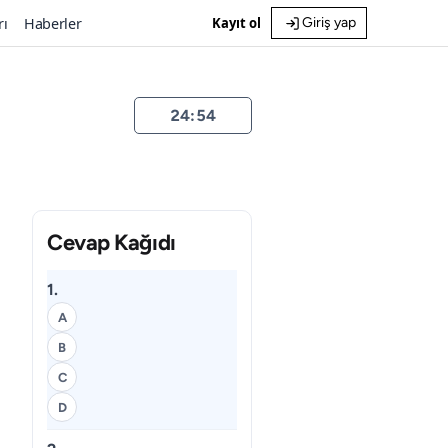
rı
Haberler
Kayıt ol
Giriş yap
24:54
Cevap Kağıdı
1.
A
B
C
D