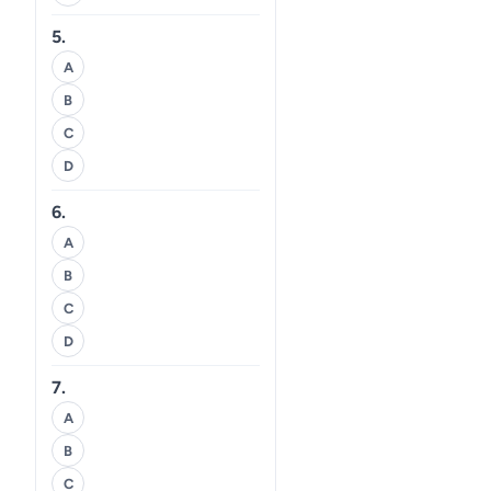
5.
A
B
C
D
6.
A
B
C
D
7.
A
B
C