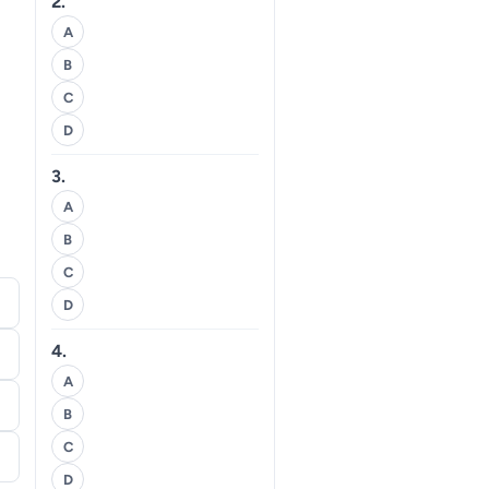
2.
A
B
C
D
3.
A
B
C
D
4.
A
B
C
D