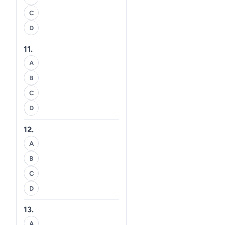
C
D
11.
A
B
C
D
12.
A
B
C
D
13.
A