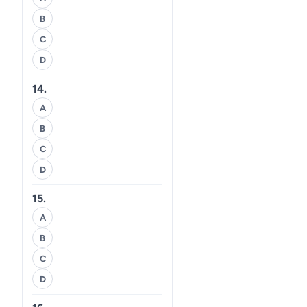
B
C
D
14.
A
B
C
D
15.
A
B
C
D