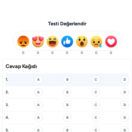
Testi Değerlendir
0
0
0
0
0
0
0
Cevap Kağıdı
1.
A
B
C
D
2.
A
B
C
D
3.
A
B
C
D
4.
A
B
C
D
5.
A
B
C
D