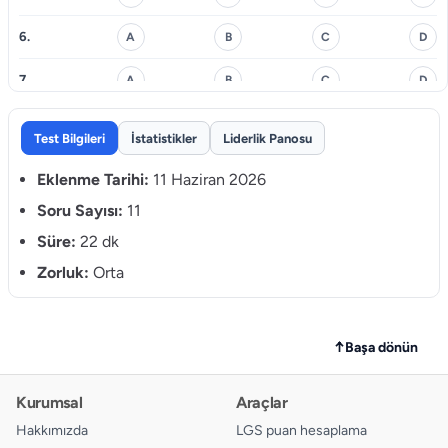
6.
A
B
C
D
7.
A
B
C
D
8.
A
B
C
D
Test Bilgileri
İstatistikler
Liderlik Panosu
9.
A
B
C
D
Eklenme Tarihi:
11 Haziran 2026
10.
Soru Sayısı:
11
A
B
C
D
Süre:
22 dk
11.
A
B
C
D
Zorluk:
Orta
↑
Başa dönün
Kurumsal
Araçlar
Hakkımızda
LGS puan hesaplama