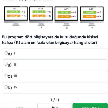
Bu program dört bilgisayara da kurulduğunda kişisel
hafıza (K) alanı en fazla olan bilgisayar hangisi olur?
I
A)
II
B)
III
C)
IV
D)
1 / 11