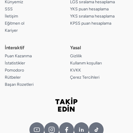
Künyemiz
LGS sıralama hesaplama
SSS
YKS puan hesaplama
İletişim
YKS sıralama hesaplama
Eğitmen ol
KPSS puan hesaplama
Kariyer
İnteraktif
Yasal
Puan Kazanma
Gizlilik
İstatistikler
Kullanım koşulları
Pomodoro
KVKK
Rütbeler
Çerez Tercihleri
Başarı Rozetleri
TAKİP
Bizi takip edin
EDİN