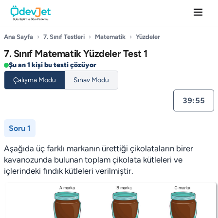
Ana Sayfa
›
7. Sınıf Testleri
›
Matematik
›
Yüzdeler
7. Sınıf Matematik Yüzdeler Test 1
Şu an 1 kişi bu testi çözüyor
Çalışma Modu
Sınav Modu
39:55
Soru 1
Aşağıda üç farklı markanın ürettiği çikolataların birer
kavanozunda bulunan toplam çikolata kütleleri ve
içlerindeki fındık kütleleri verilmiştir.