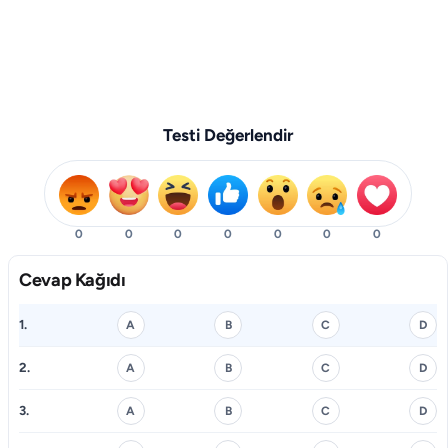
Testi Değerlendir
0
0
0
0
0
0
0
Cevap Kağıdı
1.
A
B
C
D
2.
A
B
C
D
3.
A
B
C
D