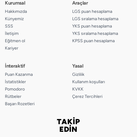
Kurumsal
Araçlar
15.
A
B
C
D
Hakkımızda
LGS puan hesaplama
Künyemiz
LGS sıralama hesaplama
16.
A
B
C
D
SSS
YKS puan hesaplama
İletişim
YKS sıralama hesaplama
17.
A
B
C
D
Eğitmen ol
KPSS puan hesaplama
Kariyer
18.
A
B
C
D
19.
A
B
C
D
İnteraktif
Yasal
Puan Kazanma
Gizlilik
20.
A
B
C
D
İstatistikler
Kullanım koşulları
Pomodoro
KVKK
Rütbeler
Çerez Tercihleri
Başarı Rozetleri
TAKİP
Bizi takip edin
EDİN