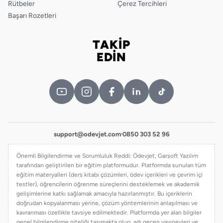
Rütbeler
Çerez Tercihleri
Başarı Rozetleri
TAKİP
Bizi takip edin
EDİN
support@odevjet.com
·
0850 303 52 96
Önemli Bilgilendirme ve Sorumluluk Reddi: Ödevjet, Garsoft Yazılım
tarafından geliştirilen bir eğitim platformudur. Platformda sunulan tüm
eğitim materyalleri (ders kitabı çözümleri, ödev içerikleri ve çevrim içi
testler), öğrencilerin öğrenme süreçlerini desteklemek ve akademik
gelişimlerine katkı sağlamak amacıyla hazırlanmıştır. Bu içeriklerin
doğrudan kopyalanması yerine, çözüm yöntemlerinin anlaşılması ve
kavranması özellikle tavsiye edilmektedir. Platformda yer alan bilgiler
genel bilgilendirme niteliği taşımakta olup, adı geçen yayınevleri ve