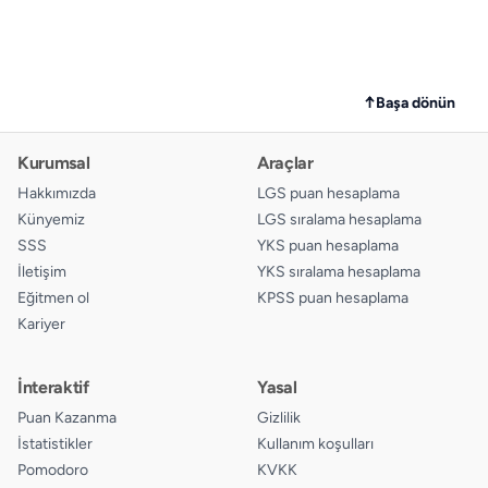
↑
Başa dönün
Kurumsal
Araçlar
Hakkımızda
LGS puan hesaplama
Künyemiz
LGS sıralama hesaplama
SSS
YKS puan hesaplama
İletişim
YKS sıralama hesaplama
Eğitmen ol
KPSS puan hesaplama
Kariyer
İnteraktif
Yasal
Puan Kazanma
Gizlilik
İstatistikler
Kullanım koşulları
Pomodoro
KVKK