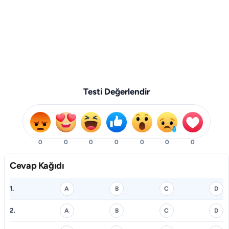
Testi Değerlendir
0
0
0
0
0
0
0
Cevap Kağıdı
1.
A
B
C
D
2.
A
B
C
D