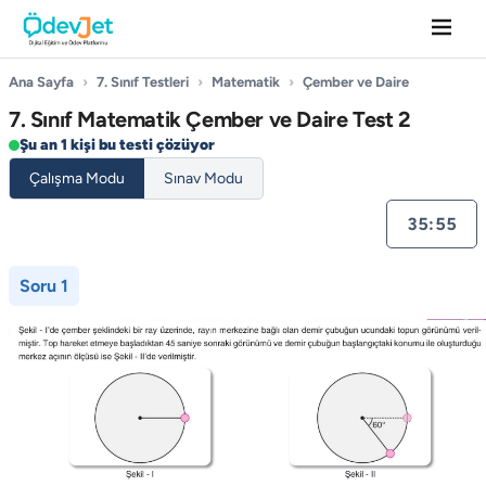
Ana Sayfa
›
7. Sınıf Testleri
›
Matematik
›
Çember ve Daire
7. Sınıf Matematik Çember ve Daire Test 2
Şu an 1 kişi bu testi çözüyor
Çalışma Modu
Sınav Modu
35:55
Soru 1