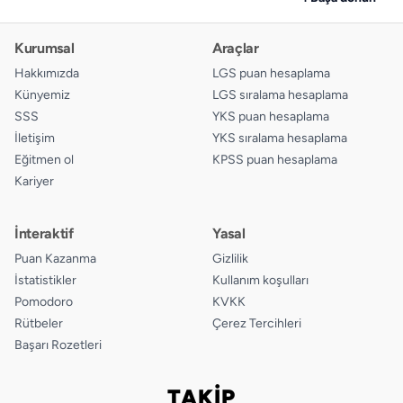
14.
A
B
C
D
Kurumsal
Araçlar
15.
A
B
C
D
Hakkımızda
LGS puan hesaplama
Künyemiz
LGS sıralama hesaplama
16.
A
B
C
D
SSS
YKS puan hesaplama
İletişim
YKS sıralama hesaplama
17.
A
B
C
D
Eğitmen ol
KPSS puan hesaplama
Kariyer
18.
A
B
C
D
İnteraktif
Yasal
Puan Kazanma
Gizlilik
İstatistikler
Kullanım koşulları
Pomodoro
KVKK
Rütbeler
Çerez Tercihleri
Başarı Rozetleri
TAKİP
Bizi takip edin