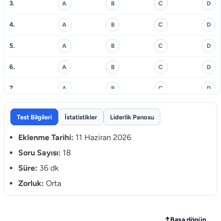
3.
A
B
C
D
4.
A
B
C
D
5.
A
B
C
D
6.
A
B
C
D
7.
A
B
C
D
8.
A
B
C
D
Test Bilgileri
İstatistikler
Liderlik Panosu
9.
A
B
C
D
Eklenme Tarihi:
11 Haziran 2026
10.
Soru Sayısı:
18
A
B
C
D
Süre:
36 dk
11.
A
B
C
D
Zorluk:
Orta
12.
A
B
C
D
13.
A
B
C
D
↑
Başa dönün