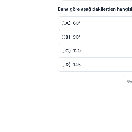
Buna göre aşağıdakilerden hangisi
A)
60°
B)
90°
C)
120°
D)
145°
Ge