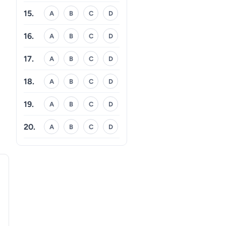
15.
A
B
C
D
16.
A
B
C
D
17.
A
B
C
D
18.
A
B
C
D
19.
A
B
C
D
20.
A
B
C
D