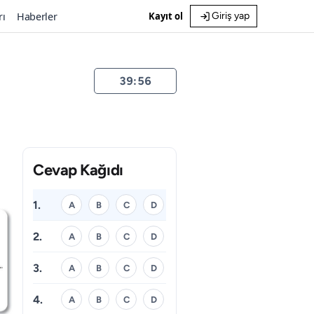
rı
Haberler
Kayıt ol
Giriş yap
39:55
Cevap Kağıdı
1.
A
B
C
D
2.
A
B
C
D
3.
A
B
C
D
4.
A
B
C
D