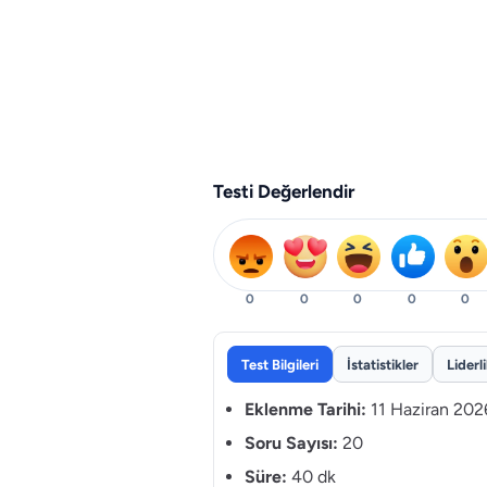
Testi Değerlendir
0
0
0
0
0
Test Bilgileri
İstatistikler
Liderl
Eklenme Tarihi:
11 Haziran 202
Soru Sayısı:
20
Süre:
40 dk