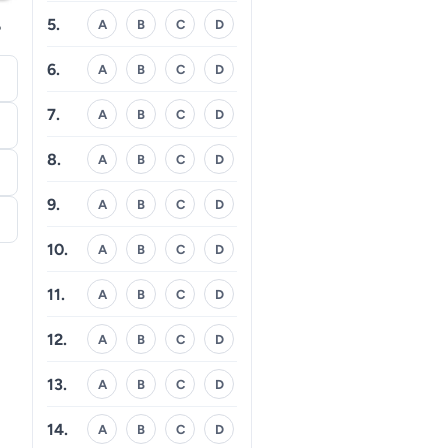
5.
A
B
C
D
?
6.
A
B
C
D
7.
A
B
C
D
8.
A
B
C
D
9.
A
B
C
D
10.
A
B
C
D
11.
A
B
C
D
12.
A
B
C
D
13.
A
B
C
D
14.
A
B
C
D