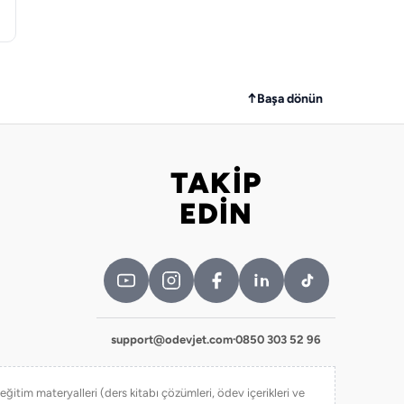
↑
Başa dönün
TAKİP
Bizi takip edin
EDİN
support@odevjet.com
·
0850 303 52 96
itim materyalleri (ders kitabı çözümleri, ödev içerikleri ve