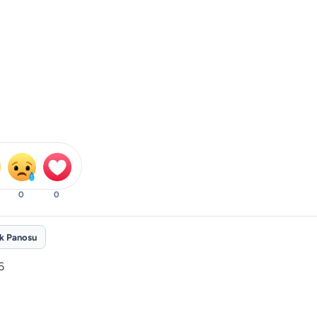
0
0
ik Panosu
6