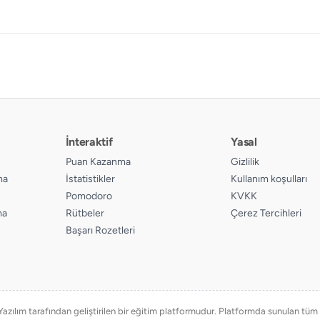
İnteraktif
Yasal
Puan Kazanma
Gizlilik
ma
İstatistikler
Kullanım koşulları
Pomodoro
KVKK
ma
Rütbeler
Çerez Tercihleri
Başarı Rozetleri
ılım tarafından geliştirilen bir eğitim platformudur. Platformda sunulan tüm eğ