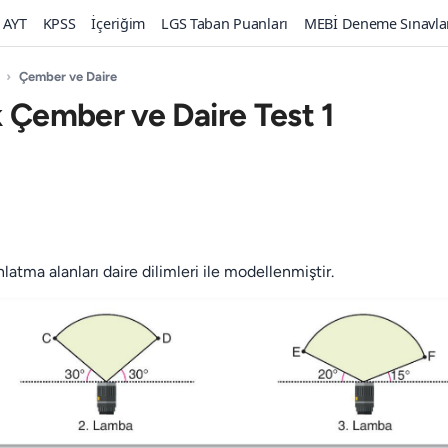
AYT
KPSS
İçeriğim
LGS Taban Puanları
MEBİ Deneme Sınavla
›
Çember ve Daire
k Çember ve Daire Test 1
atma alanları daire dilimleri ile modellenmiştir.