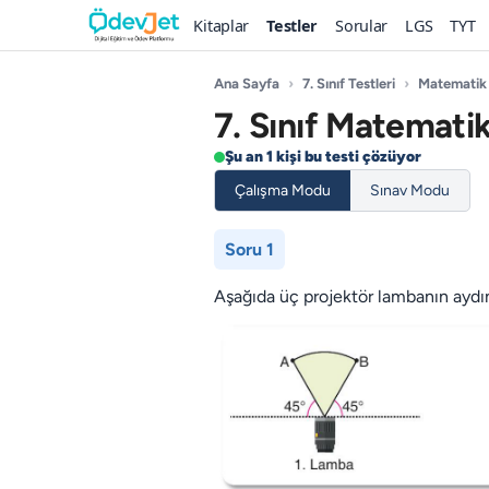
Kitaplar
Testler
Sorular
LGS
TYT
Ana Sayfa
›
7. Sınıf Testleri
›
Matematik
7. Sınıf Matemati
Şu an 1 kişi bu testi çözüyor
Çalışma Modu
Sınav Modu
Soru 1
Aşağıda üç projektör lambanın aydınl