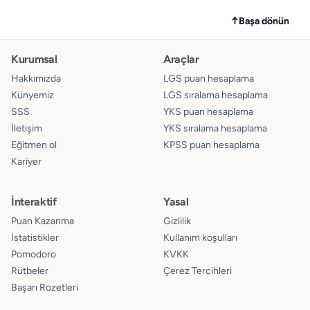
↑
Başa dönün
Kurumsal
Araçlar
Hakkımızda
LGS puan hesaplama
Künyemiz
LGS sıralama hesaplama
SSS
YKS puan hesaplama
İletişim
YKS sıralama hesaplama
Eğitmen ol
KPSS puan hesaplama
Kariyer
İnteraktif
Yasal
Puan Kazanma
Gizlilik
İstatistikler
Kullanım koşulları
Pomodoro
KVKK
Rütbeler
Çerez Tercihleri
Başarı Rozetleri