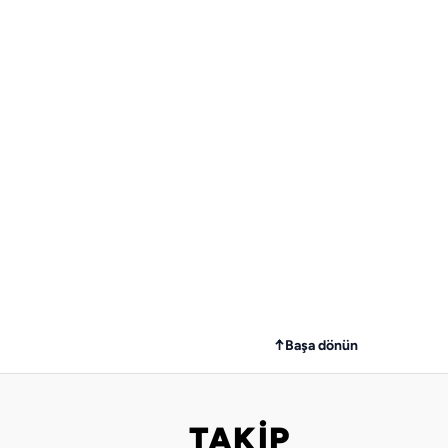
↑
Başa dönün
TAKİP
Bizi takip edin