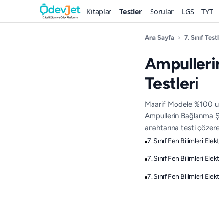
Kitaplar
Testler
Sorular
LGS
TYT
Ana Sayfa
›
7. Sınıf Testl
Ampulleri
Testleri
Maarif Modele %100 uygu
Ampullerin Bağlanma Şek
anahtarına testi çözerek
7. Sınıf Fen Bilimleri Ele
7. Sınıf Fen Bilimleri Ele
7. Sınıf Fen Bilimleri Ele