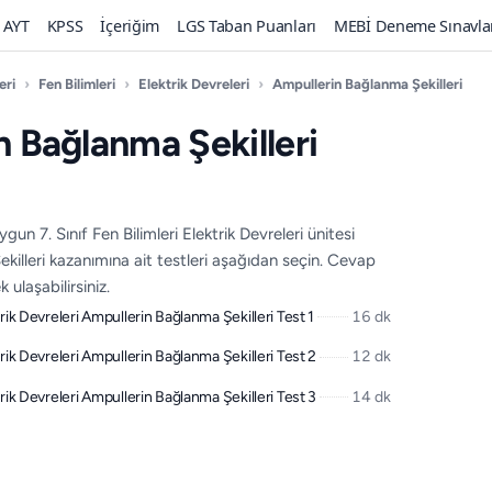
AYT
KPSS
İçeriğim
LGS Taban Puanları
MEBİ Deneme Sınavla
eri
›
Fen Bilimleri
›
Elektrik Devreleri
›
Ampullerin Bağlanma Şekilleri
n Bağlanma Şekilleri
n 7. Sınıf Fen Bilimleri Elektrik Devreleri ünitesi
illeri kazanımına ait testleri aşağıdan seçin. Cevap
 ulaşabilirsiniz.
ktrik Devreleri Ampullerin Bağlanma Şekilleri Test 1
16 dk
ktrik Devreleri Ampullerin Bağlanma Şekilleri Test 2
12 dk
ktrik Devreleri Ampullerin Bağlanma Şekilleri Test 3
14 dk