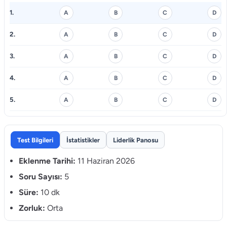
1.
A
B
C
D
2.
A
B
C
D
3.
A
B
C
D
4.
A
B
C
D
5.
A
B
C
D
Test Bilgileri
İstatistikler
Liderlik Panosu
Eklenme Tarihi:
11 Haziran 2026
Soru Sayısı:
5
Süre:
10 dk
Zorluk:
Orta