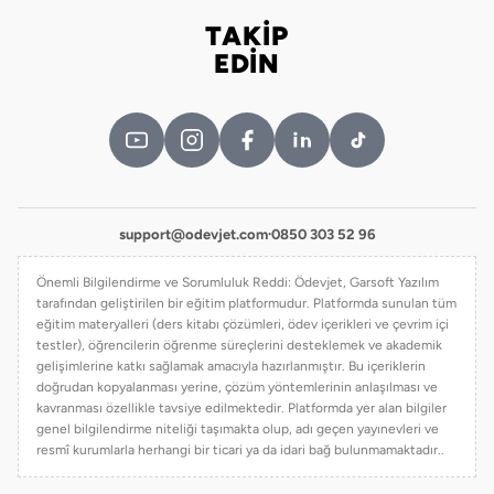
TAKİP
Bizi takip edin
EDİN
support@odevjet.com
·
0850 303 52 96
Önemli Bilgilendirme ve Sorumluluk Reddi: Ödevjet, Garsoft Yazılım
tarafından geliştirilen bir eğitim platformudur. Platformda sunulan tüm
eğitim materyalleri (ders kitabı çözümleri, ödev içerikleri ve çevrim içi
testler), öğrencilerin öğrenme süreçlerini desteklemek ve akademik
gelişimlerine katkı sağlamak amacıyla hazırlanmıştır. Bu içeriklerin
doğrudan kopyalanması yerine, çözüm yöntemlerinin anlaşılması ve
kavranması özellikle tavsiye edilmektedir. Platformda yer alan bilgiler
genel bilgilendirme niteliği taşımakta olup, adı geçen yayınevleri ve
resmî kurumlarla herhangi bir ticari ya da idari bağ bulunmamaktadır..