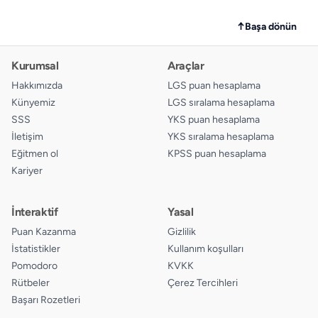
↑
Başa dönün
Kurumsal
Araçlar
Hakkımızda
LGS puan hesaplama
Künyemiz
LGS sıralama hesaplama
SSS
YKS puan hesaplama
İletişim
YKS sıralama hesaplama
Eğitmen ol
KPSS puan hesaplama
Kariyer
İnteraktif
Yasal
Puan Kazanma
Gizlilik
İstatistikler
Kullanım koşulları
Pomodoro
KVKK
Rütbeler
Çerez Tercihleri
Başarı Rozetleri