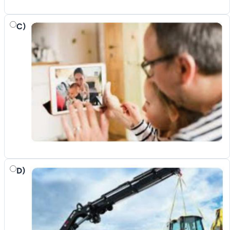
C)
D)