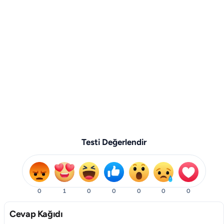
Testi Değerlendir
0
1
0
0
0
0
0
Cevap Kağıdı