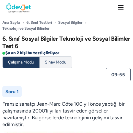
Ana Sayfa
›
6. Sınıf Testleri
›
Sosyal Bilgiler
›
Teknoloji ve Sosyal Bilimler
6. Sınıf Sosyal Bilgiler Teknoloji ve Sosyal Bilimler
Test 6
Şu an 2 kişi bu testi çözüyor
Çalışma Modu
Sınav Modu
09:54
Soru 1
Fransız sanatçı Jean-Marc Cöte 100 yıl önce yaptığı bir
çalışmasında 2000'li yılları tasvir eden görseller
hazırlamıştır. Bu görsellerde teknolojinin gelişimi tasvir
edilmiştir.