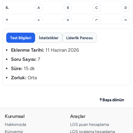
6.
A
B
C
D
7.
A
B
C
D
Test Bilgileri
İstatistikler
Liderlik Panosu
Eklenme Tarihi:
11 Haziran 2026
Soru Sayısı:
7
Süre:
15 dk
Zorluk:
Orta
↑
Başa dönün
Kurumsal
Araçlar
Hakkımızda
LGS puan hesaplama
Künyemiz
LGS sıralama hesaplama