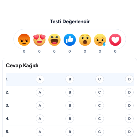
Testi Değerlendir
0
0
0
0
0
0
0
Cevap Kağıdı
1.
A
B
C
D
2.
A
B
C
D
3.
A
B
C
D
4.
A
B
C
D
5.
A
B
C
D