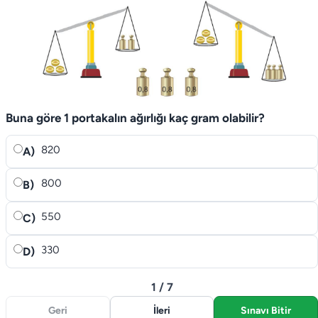
Buna göre 1 portakalın ağırlığı kaç gram olabilir?
820
A)
800
B)
550
C)
330
D)
1 / 7
Geri
İleri
Sınavı Bitir