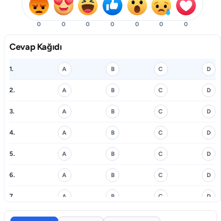
0
0
0
0
0
0
0
Cevap Kağıdı
1.
A
B
C
D
2.
A
B
C
D
3.
A
B
C
D
4.
A
B
C
D
5.
A
B
C
D
6.
A
B
C
D
7.
A
B
C
D