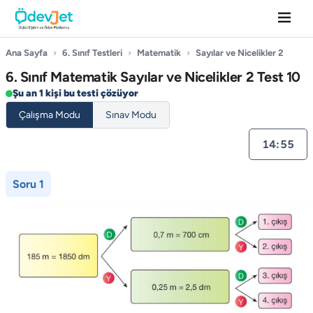
Ana Sayfa
›
6. Sınıf Testleri
›
Matematik
›
Sayılar ve Nicelikler 2
6. Sınıf Matematik Sayılar ve Nicelikler 2 Test 10
Şu an 1 kişi bu testi çözüyor
Çalışma Modu
Sınav Modu
14:55
Soru 1