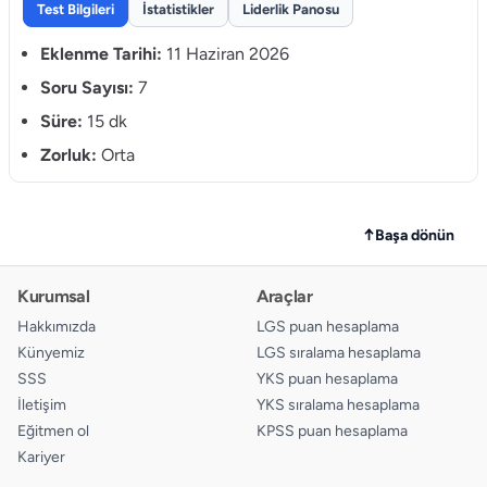
Test Bilgileri
İstatistikler
Liderlik Panosu
Eklenme Tarihi:
11 Haziran 2026
Soru Sayısı:
7
Süre:
15 dk
Zorluk:
Orta
↑
Başa dönün
Kurumsal
Araçlar
Hakkımızda
LGS puan hesaplama
Künyemiz
LGS sıralama hesaplama
SSS
YKS puan hesaplama
İletişim
YKS sıralama hesaplama
Eğitmen ol
KPSS puan hesaplama
Kariyer