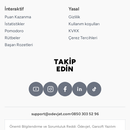
İnteraktif
Yasal
Puan Kazanma
Gizlilik
İstatistikler
Kullanım koşulları
Pomodoro
KVKK
Rütbeler
Çerez Tercihleri
Başarı Rozetleri
TAKİP
Bizi takip edin
EDİN
support@odevjet.com
·
0850 303 52 96
Önemli Bilgilendirme ve Sorumluluk Reddi: Ödevjet, Garsoft Yazılım