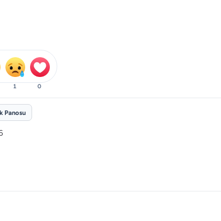
1
0
ik Panosu
6