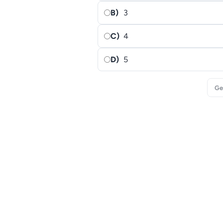
B)
3
C)
4
D)
5
Ge