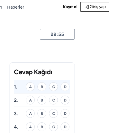
rı
Haberler
Kayıt ol
Giriş yap
29:55
Cevap Kağıdı
1.
A
B
C
D
2.
A
B
C
D
3.
A
B
C
D
4.
A
B
C
D