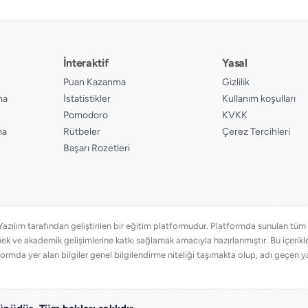
İnteraktif
Yasal
Puan Kazanma
Gizlilik
ma
İstatistikler
Kullanım koşulları
Pomodoro
KVKK
ma
Rütbeler
Çerez Tercihleri
Başarı Rozetleri
ılım tarafından geliştirilen bir eğitim platformudur. Platformda sunulan tüm eğ
emek ve akademik gelişimlerine katkı sağlamak amacıyla hazırlanmıştır. Bu içer
ormda yer alan bilgiler genel bilgilendirme niteliği taşımakta olup, adı geçen ya