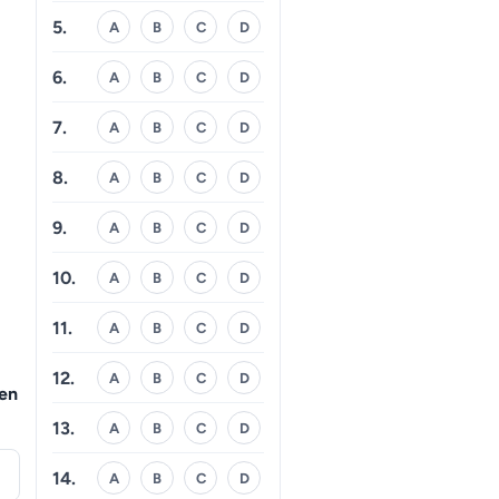
5.
A
B
C
D
6.
A
B
C
D
7.
A
B
C
D
8.
A
B
C
D
9.
A
B
C
D
10.
A
B
C
D
11.
A
B
C
D
12.
A
B
C
D
den
13.
A
B
C
D
14.
A
B
C
D