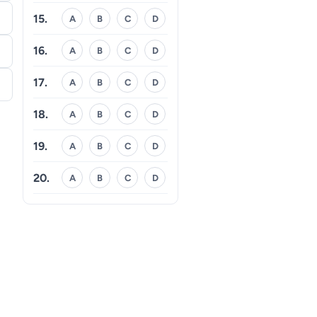
15.
A
B
C
D
16.
A
B
C
D
17.
A
B
C
D
18.
A
B
C
D
19.
A
B
C
D
20.
A
B
C
D