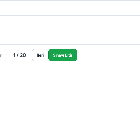
1 / 20
ri
İleri
Sınavı Bitir