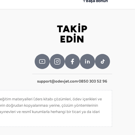
↑
Başa dönün
TAKİP
Bizi takip edin
EDİN
support@odevjet.com
·
0850 303 52 96
itim materyalleri (ders kitabı çözümleri, ödev içerikleri ve
iklerin doğrudan kopyalanması yerine, çözüm yöntemlerinin
yınevleri ve resmî kurumlarla herhangi bir ticari ya da idari