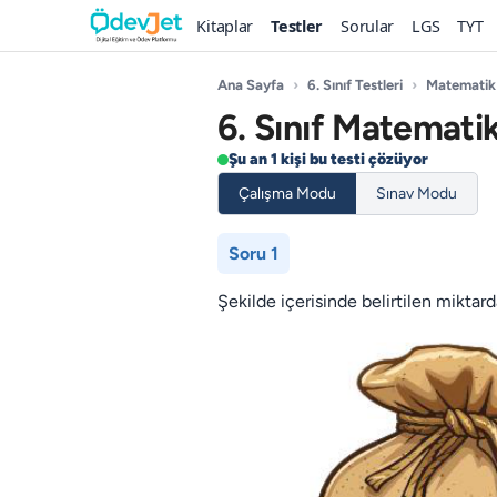
Kitaplar
Testler
Sorular
LGS
TYT
Ana Sayfa
›
6. Sınıf Testleri
›
Matematik
6. Sınıf Matematik
Şu an 1 kişi bu testi çözüyor
Çalışma Modu
Sınav Modu
Soru 1
Şekilde içerisinde belirtilen miktar