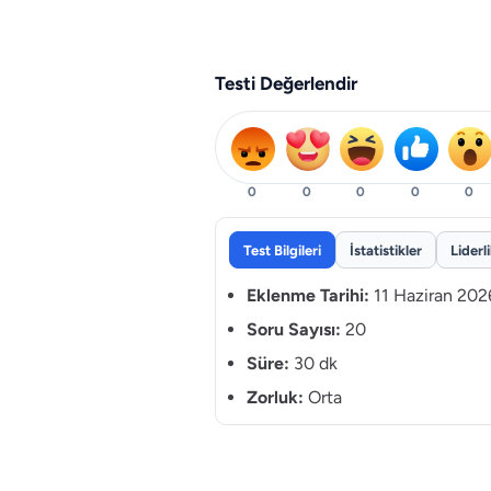
Testi Değerlendir
0
0
0
0
0
Test Bilgileri
İstatistikler
Liderl
Eklenme Tarihi:
11 Haziran 202
Soru Sayısı:
20
Süre:
30 dk
Zorluk:
Orta