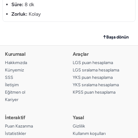
Süre:
8 dk
Zorluk:
Kolay
↑
Başa dönün
Kurumsal
Araçlar
Hakkımızda
LGS puan hesaplama
Künyemiz
LGS sıralama hesaplama
SSS
YKS puan hesaplama
İletişim
YKS sıralama hesaplama
Eğitmen ol
KPSS puan hesaplama
Kariyer
İnteraktif
Yasal
Puan Kazanma
Gizlilik
İstatistikler
Kullanım koşulları