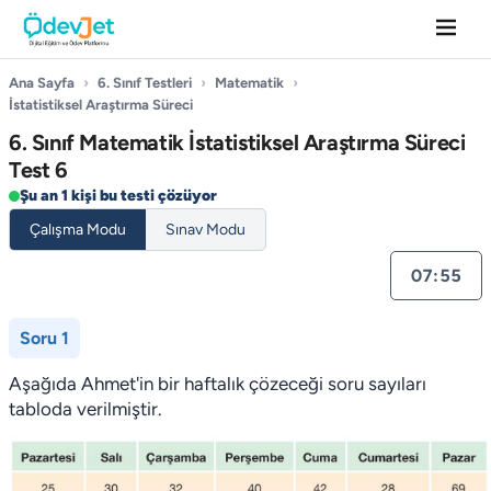
Ana Sayfa
›
6. Sınıf Testleri
›
Matematik
›
İstatistiksel Araştırma Süreci
6. Sınıf Matematik İstatistiksel Araştırma Süreci
Test 6
Şu an 1 kişi bu testi çözüyor
Çalışma Modu
Sınav Modu
07:55
Soru 1
Aşağıda Ahmet'in bir haftalık çözeceği soru sayıları
tabloda verilmiştir.