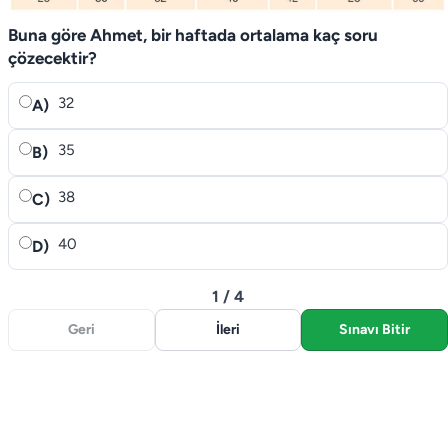
Buna göre Ahmet, bir haftada ortalama kaç soru
çözecektir?
32
A)
35
B)
38
C)
40
D)
1 / 4
Geri
İleri
Sınavı Bitir