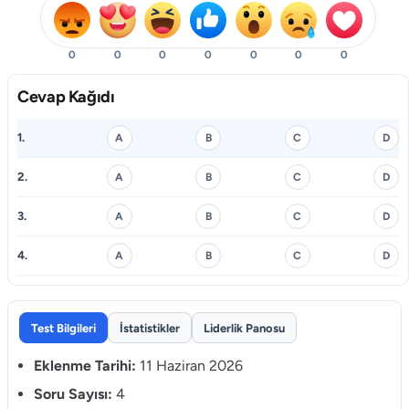
0
0
0
0
0
0
0
Cevap Kağıdı
1.
A
B
C
D
2.
A
B
C
D
3.
A
B
C
D
4.
A
B
C
D
Test Bilgileri
İstatistikler
Liderlik Panosu
Eklenme Tarihi:
11 Haziran 2026
Soru Sayısı:
4