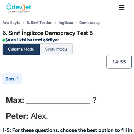
Ana Sayfa
›
6. Sınıf Testleri
›
İngilizce
›
Democracy
6. Sınıf İngilizce Democracy Test 5
Şu an 1 kişi bu testi çözüyor
Çalışma Modu
Sınav Modu
14:55
Soru 1
1-5: For these questions, choose the best option to fill in