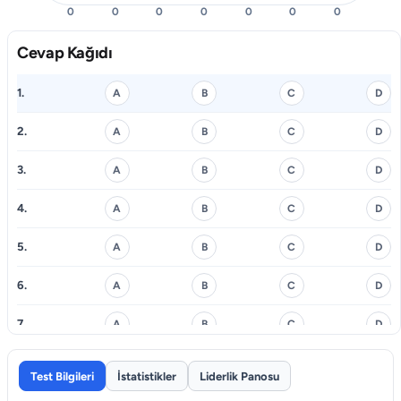
0
0
0
0
0
0
0
Cevap Kağıdı
1.
A
B
C
D
2.
A
B
C
D
3.
A
B
C
D
4.
A
B
C
D
5.
A
B
C
D
6.
A
B
C
D
7.
A
B
C
D
8.
A
B
C
D
Test Bilgileri
İstatistikler
Liderlik Panosu
9.
A
B
C
D