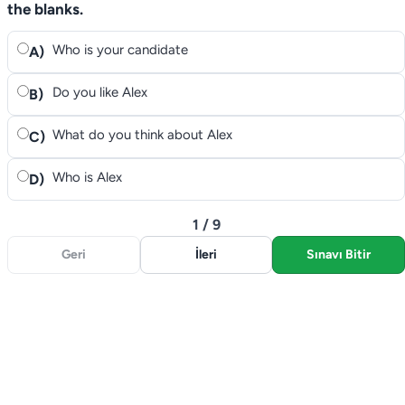
the blanks.
Who is your candidate
A)
Do you like Alex
B)
What do you think about Alex
C)
Who is Alex
D)
1 / 9
Geri
İleri
Sınavı Bitir