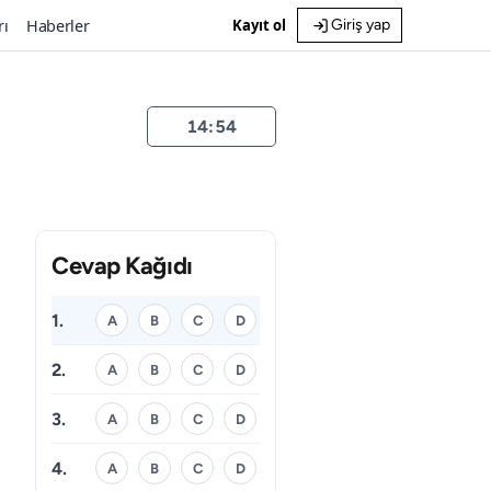
rı
Haberler
Kayıt ol
Giriş yap
14:54
Cevap Kağıdı
1.
A
B
C
D
2.
A
B
C
D
3.
A
B
C
D
4.
A
B
C
D