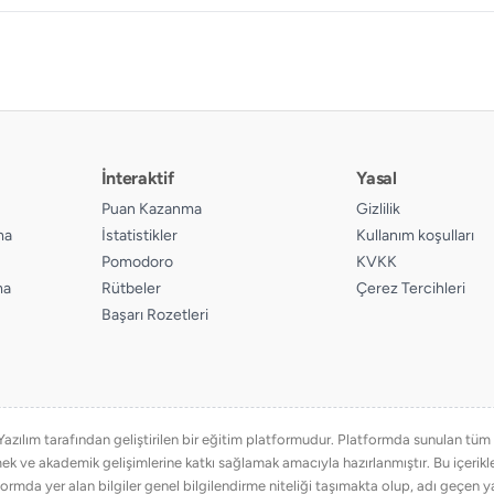
İnteraktif
Yasal
Puan Kazanma
Gizlilik
ma
İstatistikler
Kullanım koşulları
Pomodoro
KVKK
ma
Rütbeler
Çerez Tercihleri
Başarı Rozetleri
ılım tarafından geliştirilen bir eğitim platformudur. Platformda sunulan tüm eğ
emek ve akademik gelişimlerine katkı sağlamak amacıyla hazırlanmıştır. Bu içer
ormda yer alan bilgiler genel bilgilendirme niteliği taşımakta olup, adı geçen ya