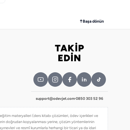
↑
Başa dönün
TAKİP
Bizi takip edin
EDİN
support@odevjet.com
·
0850 303 52 96
itim materyalleri (ders kitabı çözümleri, ödev içerikleri ve
iklerin doğrudan kopyalanması yerine, çözüm yöntemlerinin
yınevleri ve resmî kurumlarla herhangi bir ticari ya da idari