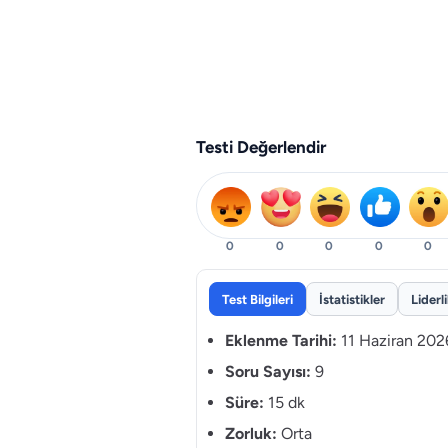
Testi Değerlendir
0
0
0
0
0
Test Bilgileri
İstatistikler
Liderl
Eklenme Tarihi:
11 Haziran 202
Soru Sayısı:
9
Süre:
15 dk
Zorluk:
Orta