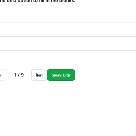
he best option to fill in the blonks.
1 / 9
ri
İleri
Sınavı Bitir