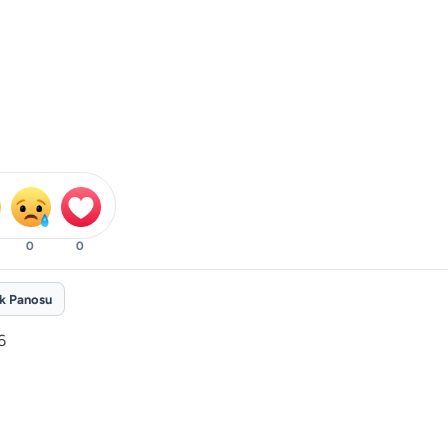
0
0
ik Panosu
6