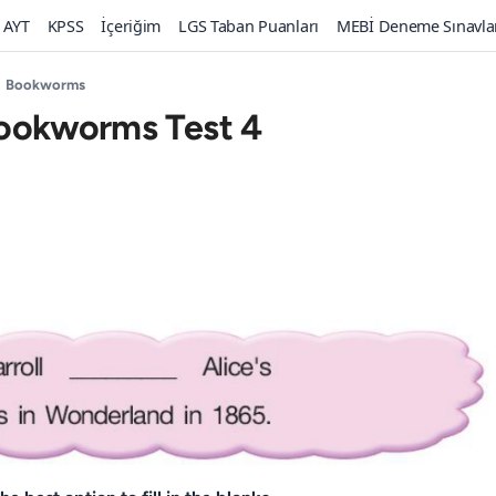
AYT
KPSS
İçeriğim
LGS Taban Puanları
MEBİ Deneme Sınavla
Bookworms
 Bookworms Test 4