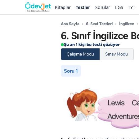
Kitaplar
Testler
Sorular
LGS
TYT
Ana Sayfa
›
6. Sınıf Testleri
›
İngilizce
›
6. Sınıf İngilizce
Şu an 1 kişi bu testi çözüyor
Çalışma Modu
Sınav Modu
Soru 1