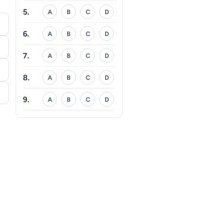
5.
A
B
C
D
6.
A
B
C
D
7.
A
B
C
D
8.
A
B
C
D
9.
A
B
C
D