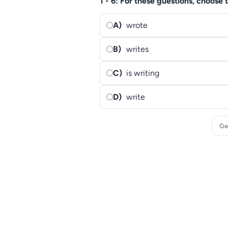
1 - 6: For these guestions, choose t
A)
wrote
B)
writes
C)
is writing
D)
write
Ge