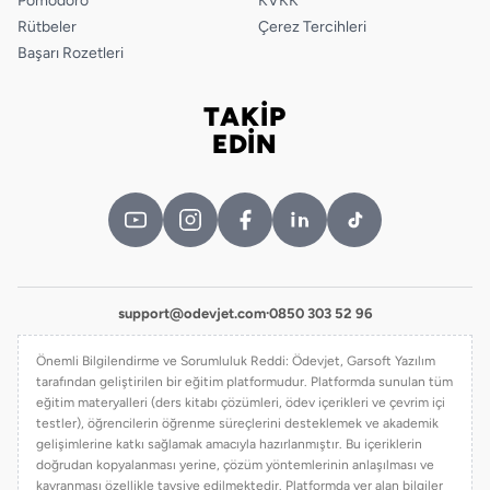
Pomodoro
KVKK
Rütbeler
Çerez Tercihleri
Başarı Rozetleri
TAKİP
Bizi takip edin
EDİN
support@odevjet.com
·
0850 303 52 96
Önemli Bilgilendirme ve Sorumluluk Reddi: Ödevjet, Garsoft Yazılım
tarafından geliştirilen bir eğitim platformudur. Platformda sunulan tüm
eğitim materyalleri (ders kitabı çözümleri, ödev içerikleri ve çevrim içi
testler), öğrencilerin öğrenme süreçlerini desteklemek ve akademik
gelişimlerine katkı sağlamak amacıyla hazırlanmıştır. Bu içeriklerin
doğrudan kopyalanması yerine, çözüm yöntemlerinin anlaşılması ve
kavranması özellikle tavsiye edilmektedir. Platformda yer alan bilgiler