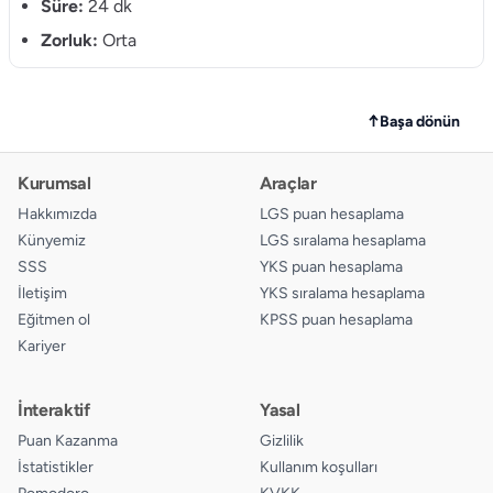
Süre:
24 dk
11.
A
B
C
D
Zorluk:
Orta
12.
A
B
C
D
↑
Başa dönün
Kurumsal
Araçlar
Hakkımızda
LGS puan hesaplama
Künyemiz
LGS sıralama hesaplama
SSS
YKS puan hesaplama
İletişim
YKS sıralama hesaplama
Eğitmen ol
KPSS puan hesaplama
Kariyer
İnteraktif
Yasal
Puan Kazanma
Gizlilik
İstatistikler
Kullanım koşulları