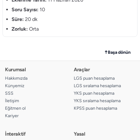
10.
Soru Sayısı:
10
A
B
C
D
Süre:
20 dk
Zorluk:
Orta
↑
Başa dönün
Kurumsal
Araçlar
Hakkımızda
LGS puan hesaplama
Künyemiz
LGS sıralama hesaplama
SSS
YKS puan hesaplama
İletişim
YKS sıralama hesaplama
Eğitmen ol
KPSS puan hesaplama
Kariyer
İnteraktif
Yasal