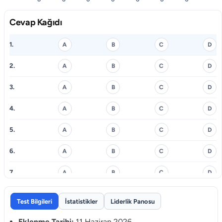
Cevap Kağıdı
1.
A
B
C
D
2.
A
B
C
D
3.
A
B
C
D
4.
A
B
C
D
5.
A
B
C
D
6.
A
B
C
D
7.
A
B
C
D
8.
A
B
C
D
Test Bilgileri
İstatistikler
Liderlik Panosu
9.
A
B
C
D
Eklenme Tarihi:
11 Haziran 2026