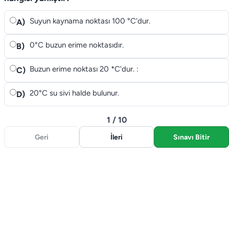
Suyun kaynama noktası 100 °C’dur.
A)
0°C buzun erime noktasıdır.
B)
Buzun erime noktası 20 *C'dur. :
C)
20°C su sivi halde bulunur.
D)
1 / 10
Geri
İleri
Sınavı Bitir