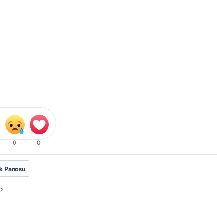
0
0
ik Panosu
6