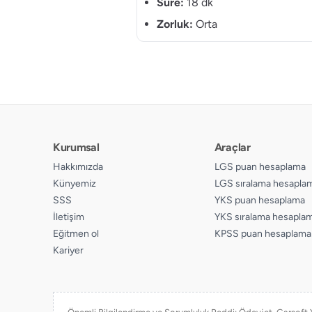
Süre:
18 dk
Zorluk:
Orta
Kurumsal
Araçlar
Hakkımızda
LGS puan hesaplama
Künyemiz
LGS sıralama hesapla
SSS
YKS puan hesaplama
İletişim
YKS sıralama hesapla
Eğitmen ol
KPSS puan hesaplama
Kariyer