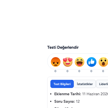
Testi Değerlendir
0
0
0
0
0
Test Bilgileri
İstatistikler
Liderl
Eklenme Tarihi:
11 Haziran 202
Soru Sayısı:
12