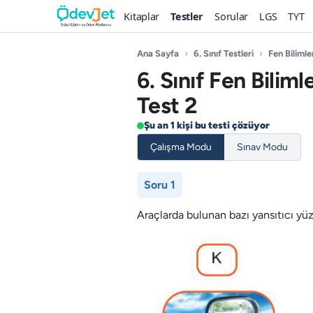
Kitaplar
Testler
Sorular
LGS
TYT
Ana Sayfa
›
6. Sınıf Testleri
›
Fen Bilimle
6. Sınıf Fen Bilim
Test 2
Şu an 1 kişi bu testi çözüyor
Çalışma Modu
Sınav Modu
Soru 1
Araçlarda bulunan bazı yansıtıcı yüz