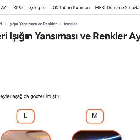
AYT
KPSS
İçeriğim
LGS Taban Puanları
MEBİ Deneme Sınavla
ri
›
Işığın Yansıması ve Renkler
›
Aynalar
leri Işığın Yansıması ve Renkler A
eyler aşağıda gösterilmiştir.