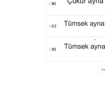
B)
C)
D)
Ge