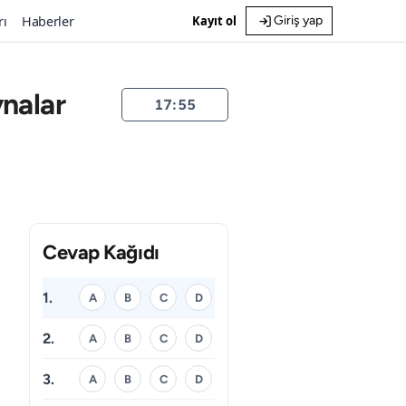
rı
Haberler
Kayıt ol
Giriş yap
ynalar
17:55
Cevap Kağıdı
1.
A
B
C
D
2.
A
B
C
D
3.
A
B
C
D