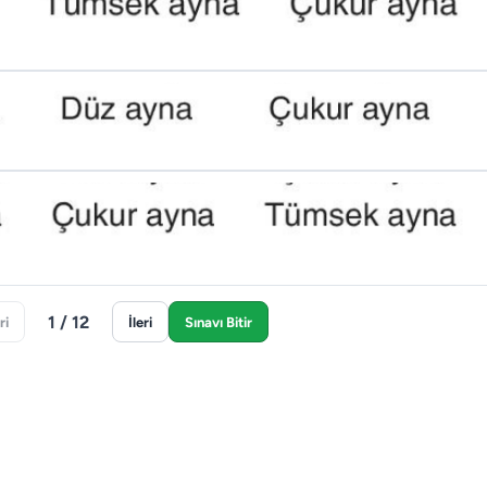
1 / 12
ri
İleri
Sınavı Bitir