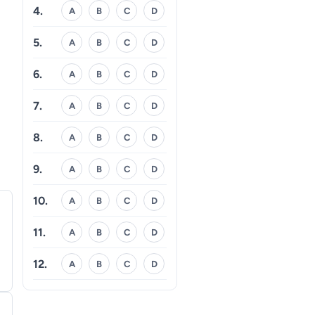
4.
A
B
C
D
5.
A
B
C
D
6.
A
B
C
D
7.
A
B
C
D
8.
A
B
C
D
9.
A
B
C
D
10.
A
B
C
D
11.
A
B
C
D
12.
A
B
C
D