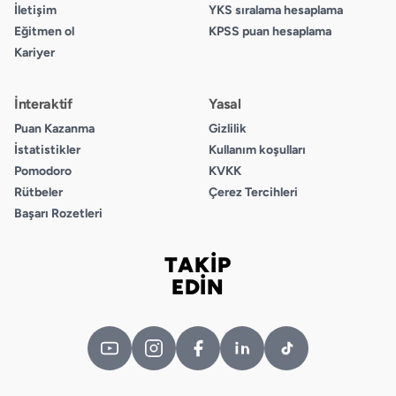
İletişim
YKS sıralama hesaplama
C
Eğitmen ol
KPSS puan hesaplama
D
Kariyer
6.
İnteraktif
Yasal
A
Puan Kazanma
Gizlilik
B
İstatistikler
Kullanım koşulları
C
Pomodoro
KVKK
D
Rütbeler
Çerez Tercihleri
Başarı Rozetleri
7.
A
TAKİP
B
Bizi takip edin
EDİN
C
D
8.
A
B