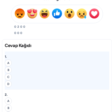
0
2
0
0
0
0
0
Cevap Kağıdı
1.
A
B
C
D
2.
A
B