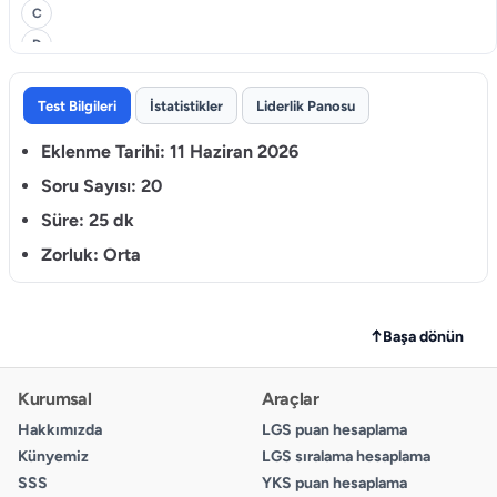
C
D
3.
Test Bilgileri
İstatistikler
Liderlik Panosu
A
Eklenme Tarihi:
11 Haziran 2026
B
C
Soru Sayısı:
20
D
Süre:
25 dk
Zorluk:
Orta
4.
A
B
↑
Başa dönün
C
D
Kurumsal
Araçlar
Hakkımızda
LGS puan hesaplama
5.
Künyemiz
LGS sıralama hesaplama
A
SSS
YKS puan hesaplama
B