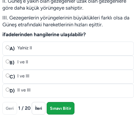
II. Güneş'e yakın olan gezegenler uzak olan gezegenlere
göre daha küçük yörüngeye sahiptir.
III. Gezegenlerin yörüngelerinin büyüklükleri farklı olsa da
Güneş etrafındaki hareketlerinin hızları eşittir.
ifadelerinden hangilerine ulaşılabilir?
Yalniz II
A)
I ve II
B)
I ve III
C)
II ve III
D)
1 / 20
Geri
İleri
Sınavı Bitir