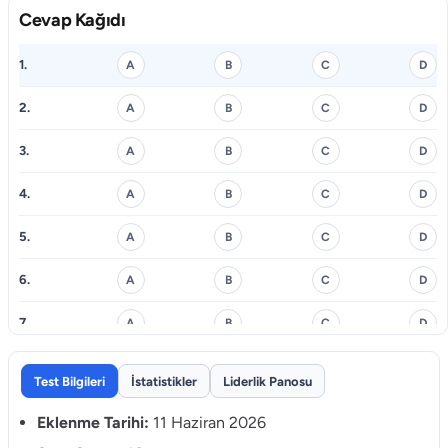
Cevap Kağıdı
1.
A
B
C
D
2.
A
B
C
D
3.
A
B
C
D
4.
A
B
C
D
5.
A
B
C
D
6.
A
B
C
D
7.
A
B
C
D
8.
A
B
C
D
Test Bilgileri
İstatistikler
Liderlik Panosu
9.
A
B
C
D
Eklenme Tarihi:
11 Haziran 2026