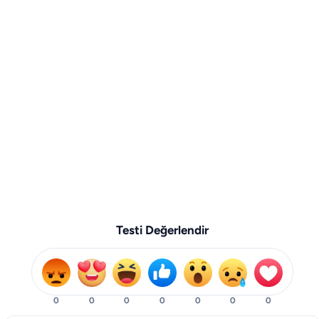
Testi Değerlendir
0
0
0
0
0
0
0