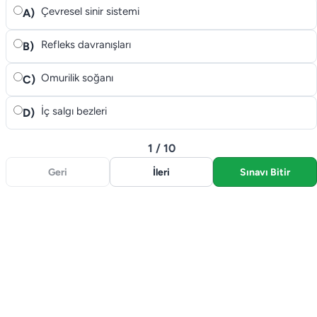
Çevresel sinir sistemi
A)
Refleks davranışları
B)
Omurilik soğanı
C)
İç salgı bezleri
D)
1 / 10
Geri
İleri
Sınavı Bitir