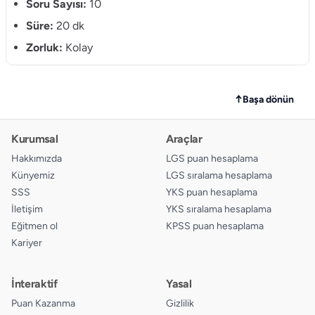
10.
Soru Sayısı:
10
A
B
C
D
Süre:
20 dk
Zorluk:
Kolay
↑
Başa dönün
Kurumsal
Araçlar
Hakkımızda
LGS puan hesaplama
Künyemiz
LGS sıralama hesaplama
SSS
YKS puan hesaplama
İletişim
YKS sıralama hesaplama
Eğitmen ol
KPSS puan hesaplama
Kariyer
İnteraktif
Yasal
Puan Kazanma
Gizlilik