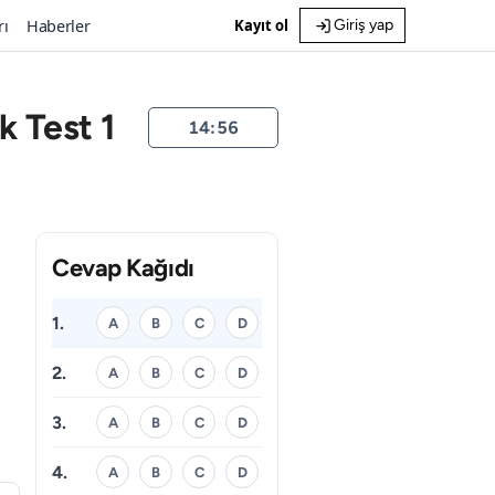
rı
Haberler
Kayıt ol
Giriş yap
k Test 1
14:56
Cevap Kağıdı
1.
A
B
C
D
2.
A
B
C
D
3.
A
B
C
D
4.
A
B
C
D