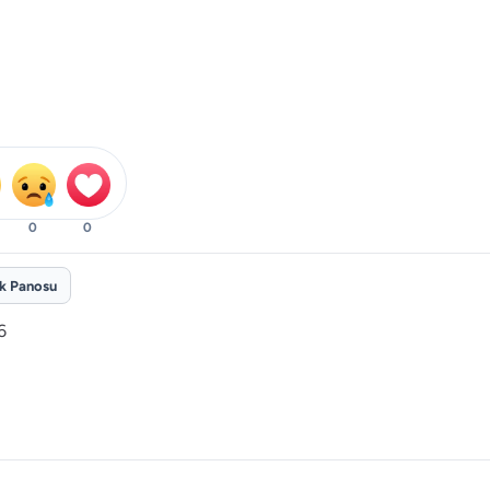
0
0
ik Panosu
6