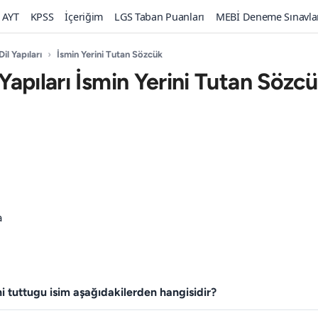
AYT
KPSS
İçeriğim
LGS Taban Puanları
MEBİ Deneme Sınavla
Dil Yapıları
›
İsmin Yerini Tutan Sözcük
 Yapıları İsmin Yerini Tutan Sözcü
a
ini tuttugu isim aşağıdakilerden hangisidir?