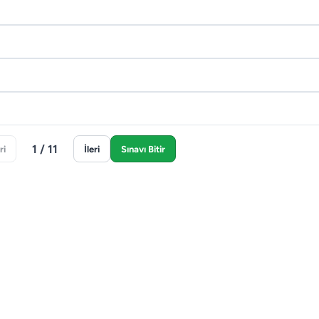
1 / 11
ri
İleri
Sınavı Bitir