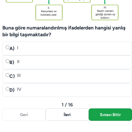
Buna göre numaralandırılmış ifadelerden hangisi yanlış
bir bilgi taşımaktadır?
I
A)
II
B)
III
C)
IV
D)
1 / 16
Geri
İleri
Sınavı Bitir