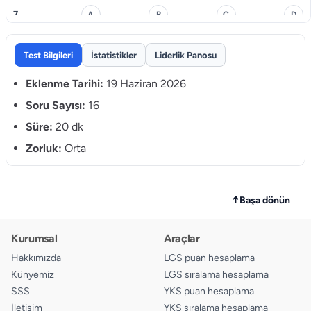
7.
A
B
C
D
8.
A
B
C
D
Test Bilgileri
İstatistikler
Liderlik Panosu
9.
A
B
C
D
Eklenme Tarihi:
19 Haziran 2026
10.
Soru Sayısı:
16
A
B
C
D
Süre:
20 dk
11.
A
B
C
D
Zorluk:
Orta
12.
A
B
C
D
13.
A
B
C
D
↑
Başa dönün
14.
A
B
C
D
Kurumsal
Araçlar
15.
A
B
C
D
Hakkımızda
LGS puan hesaplama
Künyemiz
LGS sıralama hesaplama
16.
A
B
C
D
SSS
YKS puan hesaplama
İletişim
YKS sıralama hesaplama