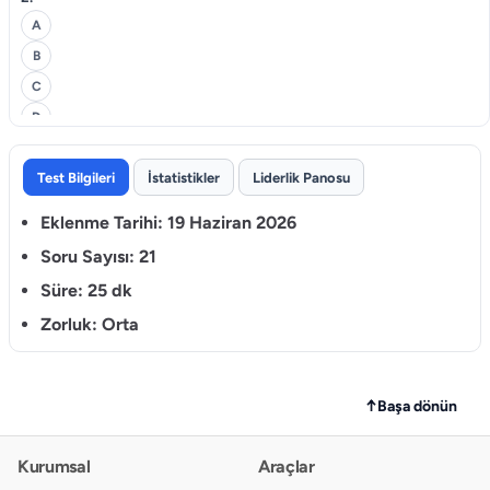
A
B
C
D
3.
Test Bilgileri
İstatistikler
Liderlik Panosu
A
Eklenme Tarihi:
19 Haziran 2026
B
C
Soru Sayısı:
21
D
Süre:
25 dk
Zorluk:
Orta
4.
A
B
↑
Başa dönün
C
D
Kurumsal
Araçlar