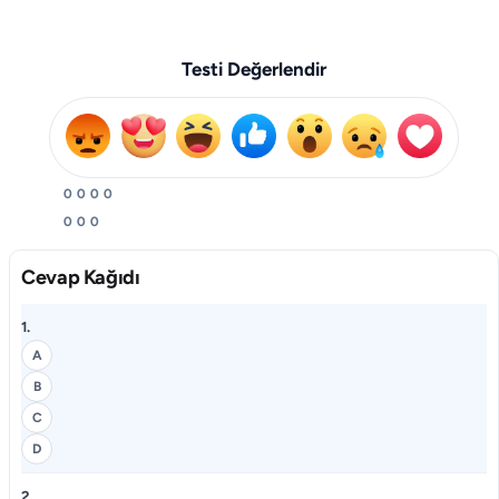
Testi Değerlendir
0
0
0
0
0
0
0
Cevap Kağıdı
1.
A
B
C
D
2.