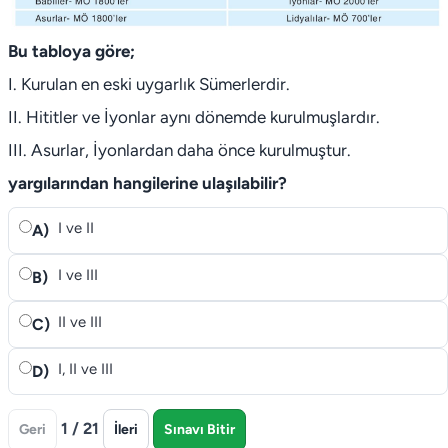
Bu tabloya göre;
I. Kurulan en eski uygarlık Sümerlerdir.
II. Hititler ve İyonlar aynı dönemde kurulmuşlardır.
III. Asurlar, İyonlardan daha önce kurulmuştur.
yargılarından hangilerine ulaşılabilir?
I ve II
A)
I ve III
B)
II ve III
C)
I, II ve III
D)
1 / 21
Geri
İleri
Sınavı Bitir