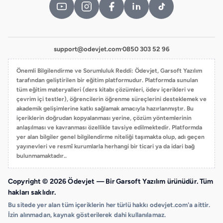
8.
A
B
C
support@odevjet.com
·
0850 303 52 96
D
Önemli Bilgilendirme ve Sorumluluk Reddi: Ödevjet, Garsoft Yazılım
tarafından geliştirilen bir eğitim platformudur. Platformda sunulan
9.
tüm eğitim materyalleri (ders kitabı çözümleri, ödev içerikleri ve
A
çevrim içi testler), öğrencilerin öğrenme süreçlerini desteklemek ve
akademik gelişimlerine katkı sağlamak amacıyla hazırlanmıştır. Bu
B
içeriklerin doğrudan kopyalanması yerine, çözüm yöntemlerinin
C
anlaşılması ve kavranması özellikle tavsiye edilmektedir. Platformda
yer alan bilgiler genel bilgilendirme niteliği taşımakta olup, adı geçen
D
yayınevleri ve resmî kurumlarla herhangi bir ticari ya da idari bağ
bulunmamaktadır..
10.
A
Copyright © 2026 Ödevjet — Bir Garsoft Yazılım ürünüdür. Tüm
B
hakları saklıdır.
C
Bu sitede yer alan tüm içeriklerin her türlü hakkı odevjet.com'a aittir.
D
İzin alınmadan, kaynak gösterilerek dahi kullanılamaz.