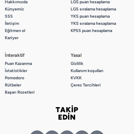
Hakkımızda
LGS puan hesaplama
5.
Künyemiz
LGS sıralama hesaplama
A
SSS
YKS puan hesaplama
B
İletişim
YKS sıralama hesaplama
C
Eğitmen ol
KPSS puan hesaplama
D
Kariyer
6.
İnteraktif
Yasal
A
Puan Kazanma
Gizlilik
B
İstatistikler
Kullanım koşulları
C
Pomodoro
KVKK
D
Rütbeler
Çerez Tercihleri
Başarı Rozetleri
7.
A
TAKİP
B
Bizi takip edin
EDİN
C
D