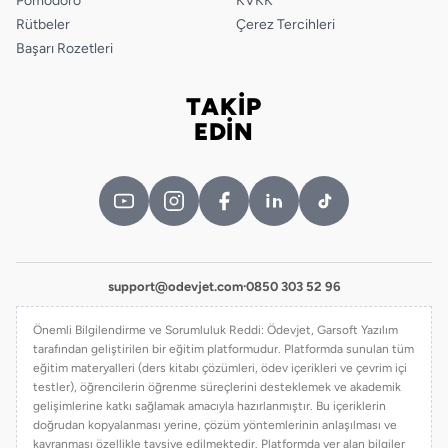
Pomodoro
KVKK
Rütbeler
Çerez Tercihleri
Başarı Rozetleri
TAKİP
Bizi takip edin
EDİN
support@odevjet.com
·
0850 303 52 96
Önemli Bilgilendirme ve Sorumluluk Reddi: Ödevjet, Garsoft Yazılım
tarafından geliştirilen bir eğitim platformudur. Platformda sunulan tüm
eğitim materyalleri (ders kitabı çözümleri, ödev içerikleri ve çevrim içi
testler), öğrencilerin öğrenme süreçlerini desteklemek ve akademik
gelişimlerine katkı sağlamak amacıyla hazırlanmıştır. Bu içeriklerin
doğrudan kopyalanması yerine, çözüm yöntemlerinin anlaşılması ve
kavranması özellikle tavsiye edilmektedir. Platformda yer alan bilgiler