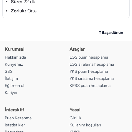
Süre:
22 dk
11.
A
B
C
D
Zorluk:
Orta
12.
A
B
C
D
13.
A
B
C
D
↑
Başa dönün
14.
A
B
C
D
Kurumsal
Araçlar
15.
A
B
C
D
Hakkımızda
LGS puan hesaplama
Künyemiz
LGS sıralama hesaplama
16.
A
B
C
D
SSS
YKS puan hesaplama
İletişim
YKS sıralama hesaplama
Eğitmen ol
KPSS puan hesaplama
Kariyer
İnteraktif
Yasal
Puan Kazanma
Gizlilik
İstatistikler
Kullanım koşulları