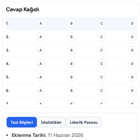
Cevap Kağıdı
1.
A
B
C
D
2.
A
B
C
D
3.
A
B
C
D
4.
A
B
C
D
5.
A
B
C
D
6.
A
B
C
D
7.
A
B
C
D
8.
A
B
C
D
Test Bilgileri
İstatistikler
Liderlik Panosu
9.
A
B
C
D
Eklenme Tarihi:
11 Haziran 2026