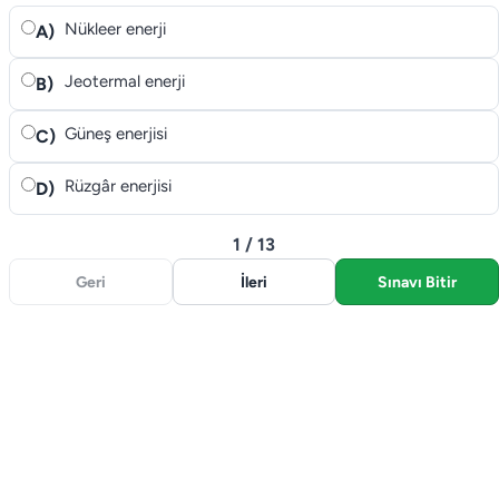
Nükleer enerji
A)
Jeotermal enerji
B)
Güneş enerjisi
C)
Rüzgâr enerjisi
D)
1 / 13
Geri
İleri
Sınavı Bitir