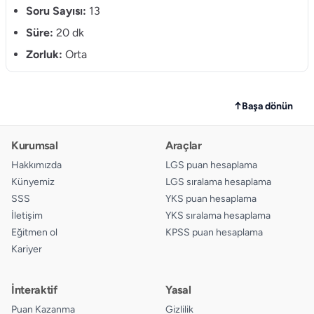
10.
Soru Sayısı:
13
A
B
C
D
Süre:
20 dk
11.
A
B
C
D
Zorluk:
Orta
12.
A
B
C
D
13.
A
B
C
D
↑
Başa dönün
Kurumsal
Araçlar
Hakkımızda
LGS puan hesaplama
Künyemiz
LGS sıralama hesaplama
SSS
YKS puan hesaplama
İletişim
YKS sıralama hesaplama
Eğitmen ol
KPSS puan hesaplama
Kariyer
İnteraktif
Yasal
Puan Kazanma
Gizlilik