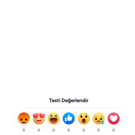
Testi Değerlendir
0
0
0
0
0
0
0