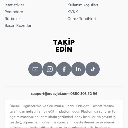
İstatistikler
Kullanım koşulları
Pomodoro
KVKK
Rütbeler
Çerez Tercihleri
Başarı Rozetleri
TAKİP
Bizi takip edin
EDİN
support@odevjet.com
·
0850 303 52 96
Önemli Bilgilendirme ve Sorumluluk Reddi: Ödevjet, Garsoft Yazılım
tarafından geliştirilen bir eğitim platformudur. Platformda sunulan tüm
eğitim materyalleri (ders kitabı çözümleri, ödev içerikleri ve çevrim içi
testler), öğrencilerin öğrenme süreçlerini desteklemek ve akademik
gelişimlerine katkı sağlamak amacıyla hazırlanmıştır. Bu içeriklerin