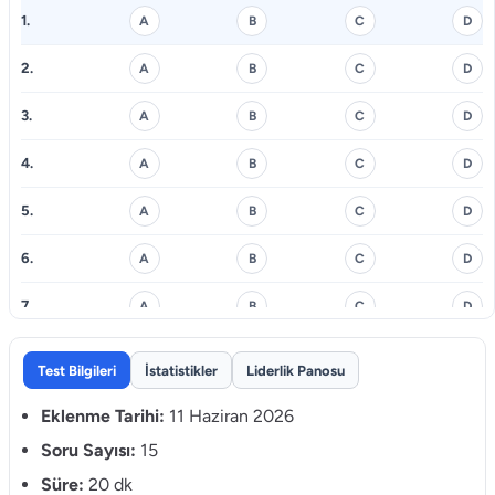
1.
A
B
C
D
2.
A
B
C
D
3.
A
B
C
D
4.
A
B
C
D
5.
A
B
C
D
6.
A
B
C
D
7.
A
B
C
D
8.
A
B
C
D
Test Bilgileri
İstatistikler
Liderlik Panosu
9.
A
B
C
D
Eklenme Tarihi:
11 Haziran 2026
10.
Soru Sayısı:
15
A
B
C
D
Süre:
20 dk