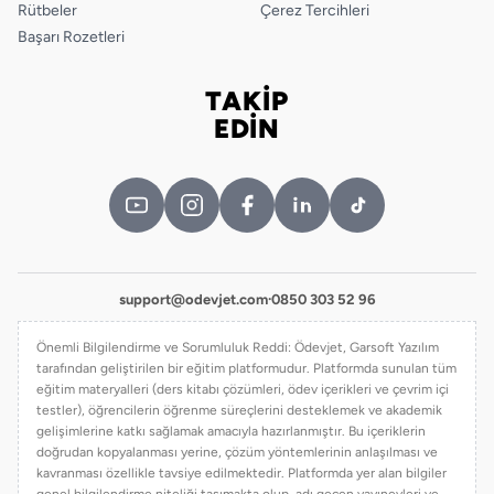
Rütbeler
Çerez Tercihleri
Başarı Rozetleri
TAKİP
Bizi takip edin
EDİN
support@odevjet.com
·
0850 303 52 96
Önemli Bilgilendirme ve Sorumluluk Reddi: Ödevjet, Garsoft Yazılım
tarafından geliştirilen bir eğitim platformudur. Platformda sunulan tüm
eğitim materyalleri (ders kitabı çözümleri, ödev içerikleri ve çevrim içi
testler), öğrencilerin öğrenme süreçlerini desteklemek ve akademik
gelişimlerine katkı sağlamak amacıyla hazırlanmıştır. Bu içeriklerin
doğrudan kopyalanması yerine, çözüm yöntemlerinin anlaşılması ve
kavranması özellikle tavsiye edilmektedir. Platformda yer alan bilgiler
genel bilgilendirme niteliği taşımakta olup, adı geçen yayınevleri ve