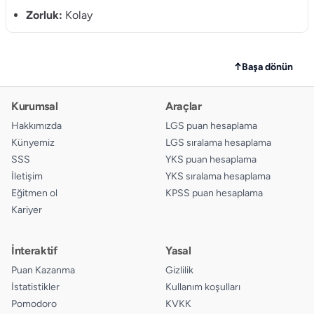
11.
A
B
C
D
Zorluk:
Kolay
12.
A
B
C
D
13.
A
B
C
D
↑
Başa dönün
14.
A
B
C
D
Kurumsal
Araçlar
15.
A
B
C
D
Hakkımızda
LGS puan hesaplama
Künyemiz
LGS sıralama hesaplama
SSS
YKS puan hesaplama
İletişim
YKS sıralama hesaplama
Eğitmen ol
KPSS puan hesaplama
Kariyer
İnteraktif
Yasal
Puan Kazanma
Gizlilik
İstatistikler
Kullanım koşulları
Pomodoro
KVKK