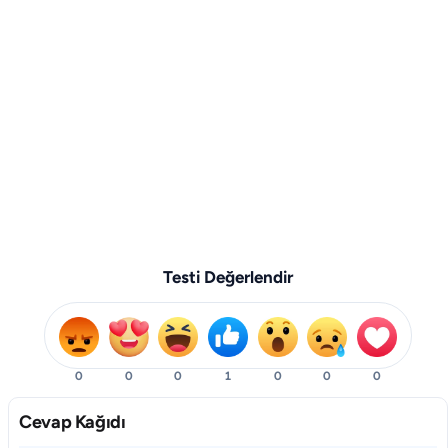
Testi Değerlendir
0
0
0
1
0
0
0
Cevap Kağıdı