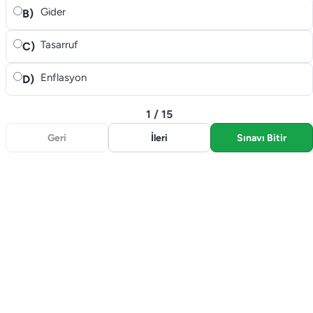
Gider
B)
Tasarruf
C)
Enflasyon
D)
1 / 15
Geri
İleri
Sınavı Bitir