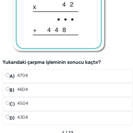
Yukarıdaki çarpma işleminin sonucu kaçtır?
4704
A)
4604
B)
4504
C)
4304
D)
1 / 13