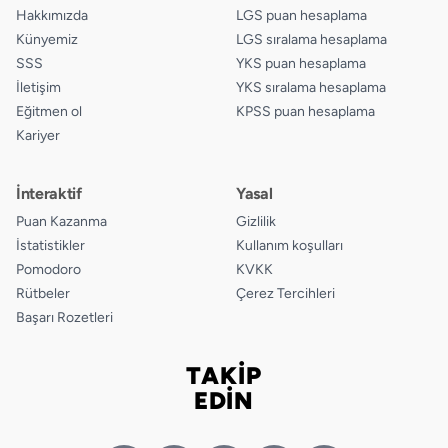
Hakkımızda
LGS puan hesaplama
Künyemiz
LGS sıralama hesaplama
SSS
YKS puan hesaplama
İletişim
YKS sıralama hesaplama
Eğitmen ol
KPSS puan hesaplama
Kariyer
İnteraktif
Yasal
Puan Kazanma
Gizlilik
İstatistikler
Kullanım koşulları
Pomodoro
KVKK
Rütbeler
Çerez Tercihleri
Başarı Rozetleri
TAKİP
Bizi takip edin
EDİN