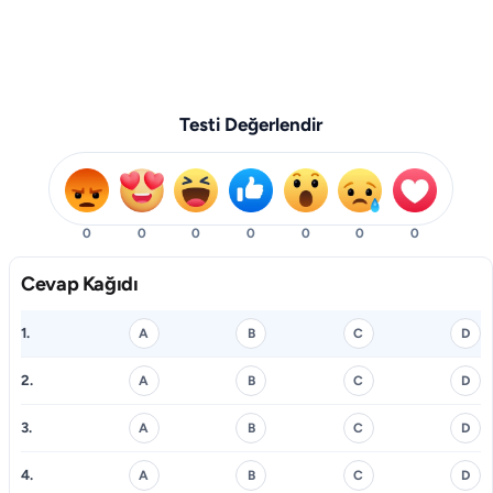
Testi Değerlendir
0
0
0
0
0
0
0
Cevap Kağıdı
1.
A
B
C
D
2.
A
B
C
D
3.
A
B
C
D
4.
A
B
C
D