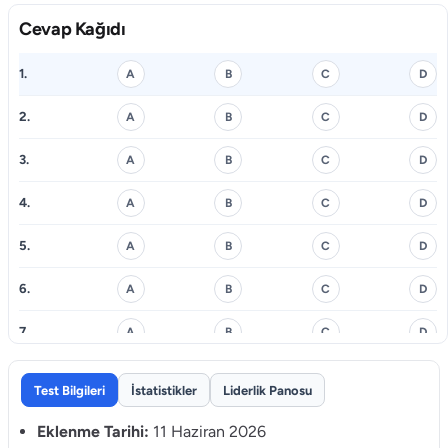
Cevap Kağıdı
1.
A
B
C
D
2.
A
B
C
D
3.
A
B
C
D
4.
A
B
C
D
5.
A
B
C
D
6.
A
B
C
D
7.
A
B
C
D
8.
A
B
C
D
Test Bilgileri
İstatistikler
Liderlik Panosu
9.
A
B
C
D
Eklenme Tarihi:
11 Haziran 2026