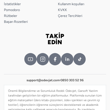
İstatistikler
Kullanım koşulları
Pomodoro
KVKK
Rütbeler
Çerez Tercihleri
Başarı Rozetleri
TAKİP
Bizi takip edin
EDİN
support@odevjet.com
·
0850 303 52 96
Önemli Bilgilendirme ve Sorumluluk Reddi: Ödevjet, Garsoft Yazılım
tarafından geliştirilen bir eğitim platformudur. Platformda sunulan tüm
eğitim materyalleri (ders kitabı çözümleri, ödev içerikleri ve çevrim içi
testler), öğrencilerin öğrenme süreçlerini desteklemek ve akademik
gelişimlerine katkı sağlamak amacıyla hazırlanmıştır. Bu içeriklerin