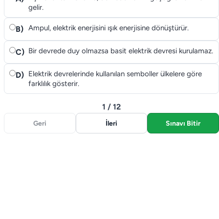
gelir.
Ampul, elektrik enerjisini ışık enerjisine dönüştürür.
B)
Bir devrede duy olmazsa basit elektrik devresi kurulamaz.
C)
Elektrik devrelerinde kullanılan semboller ülkelere göre
D)
farklılık gösterir.
1 / 12
Geri
İleri
Sınavı Bitir