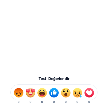
Testi Değerlendir
0
0
0
0
0
0
0