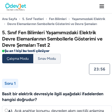
Ana Sayfa
›
5. Sınıf Testleri
›
Fen Bilimleri
›
Yaşamımızdaki Elektrik
›
Devre Elemanlarının Sembollerle Gösterimi ve Devre Şemaları
5. Sınıf Fen Bilimleri Yaşamımızdaki Elektrik
Devre Elemanlarının Sembollerle Gösterimi ve
Devre Şemaları Test 2
Şu an 1 kişi bu testi çözüyor
Çalışma Modu
Sınav Modu
23:55
Soru 1
Basit bir elektrik devresiyle ilgili aşağıdaki ifadelerden
hangisi doğrudur?
Açık anahtar konumu, devreden akım geçtiği anlamina
A)