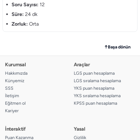
10.
Soru Sayısı:
12
A
B
C
D
Süre:
24 dk
11.
A
B
C
D
Zorluk:
Orta
12.
A
B
C
D
↑
Başa dönün
Kurumsal
Araçlar
Hakkımızda
LGS puan hesaplama
Künyemiz
LGS sıralama hesaplama
SSS
YKS puan hesaplama
İletişim
YKS sıralama hesaplama
Eğitmen ol
KPSS puan hesaplama
Kariyer
İnteraktif
Yasal
Puan Kazanma
Gizlilik