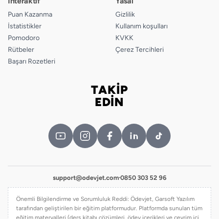
İnteraktif
Yasal
Puan Kazanma
Gizlilik
İstatistikler
Kullanım koşulları
Pomodoro
KVKK
Rütbeler
Çerez Tercihleri
Başarı Rozetleri
TAKİP
Bizi takip edin
EDİN
support@odevjet.com
·
0850 303 52 96
Önemli Bilgilendirme ve Sorumluluk Reddi: Ödevjet, Garsoft Yazılım
tarafından geliştirilen bir eğitim platformudur. Platformda sunulan tüm
eğitim materyalleri (ders kitabı çözümleri, ödev içerikleri ve çevrim içi