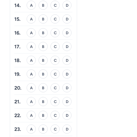
14.
A
B
C
D
15.
A
B
C
D
16.
A
B
C
D
17.
A
B
C
D
18.
A
B
C
D
19.
A
B
C
D
20.
A
B
C
D
21.
A
B
C
D
22.
A
B
C
D
23.
A
B
C
D