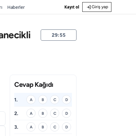
rı
Haberler
Kayıt ol
Giriş yap
anecikli
29:55
Cevap Kağıdı
1.
A
B
C
D
2.
A
B
C
D
3.
A
B
C
D