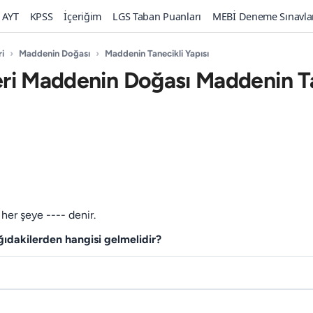
AYT
KPSS
İçeriğim
LGS Taban Puanları
MEBİ Deneme Sınavla
ri
›
Maddenin Doğası
›
Maddenin Tanecikli Yapısı
mleri Maddenin Doğası Maddenin T
her şeye ---- denir.
ğıdakilerden hangisi gelmelidir?