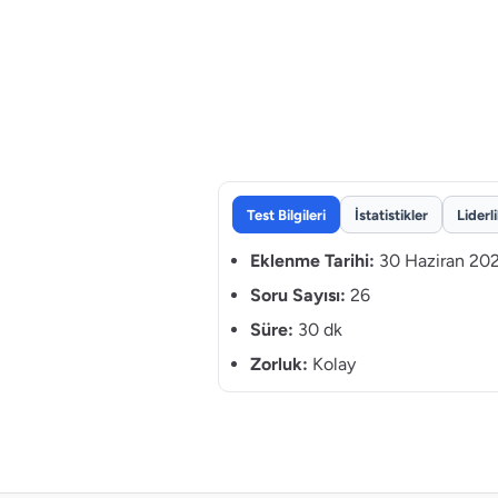
Test Bilgileri
İstatistikler
Liderl
Eklenme Tarihi:
30 Haziran 20
Soru Sayısı:
26
Süre:
30 dk
Zorluk:
Kolay