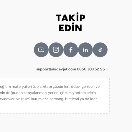
TAKİP
Bizi takip edin
EDİN
support@odevjet.com
·
0850 303 52 96
itim materyalleri (ders kitabı çözümleri, ödev içerikleri ve
iklerin doğrudan kopyalanması yerine, çözüm yöntemlerinin
yınevleri ve resmî kurumlarla herhangi bir ticari ya da idari