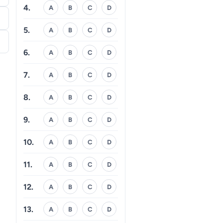
4.
A
B
C
D
5.
A
B
C
D
6.
A
B
C
D
7.
A
B
C
D
8.
A
B
C
D
9.
A
B
C
D
10.
A
B
C
D
11.
A
B
C
D
12.
A
B
C
D
13.
A
B
C
D