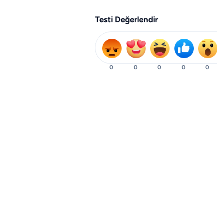
Testi Değerlendir
0
0
0
0
0