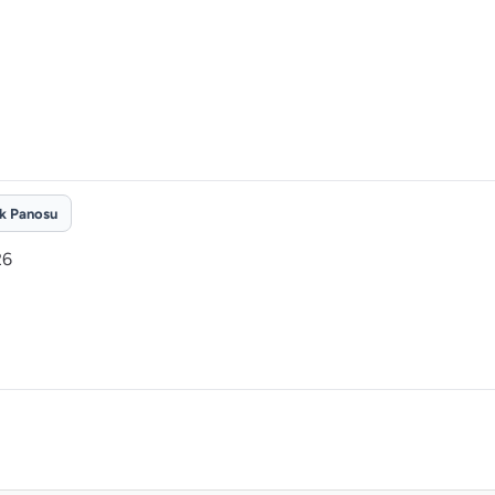
ik Panosu
26