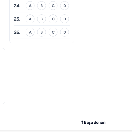
24.
A
B
C
D
25.
A
B
C
D
26.
A
B
C
D
↑
Başa dönün