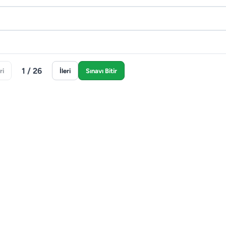
1 / 26
ri
İleri
Sınavı Bitir