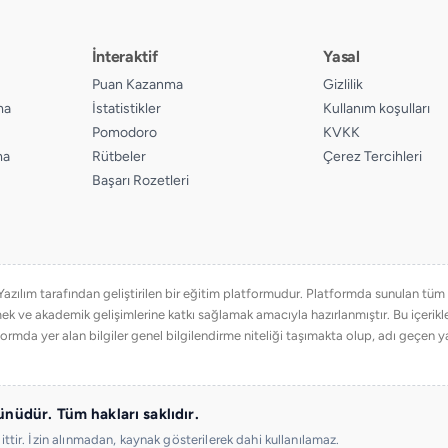
İnteraktif
Yasal
Puan Kazanma
Gizlilik
ma
İstatistikler
Kullanım koşulları
Pomodoro
KVKK
ma
Rütbeler
Çerez Tercihleri
Başarı Rozetleri
ılım tarafından geliştirilen bir eğitim platformudur. Platformda sunulan tüm eğ
emek ve akademik gelişimlerine katkı sağlamak amacıyla hazırlanmıştır. Bu içer
ormda yer alan bilgiler genel bilgilendirme niteliği taşımakta olup, adı geçen ya
nüdür. Tüm hakları saklıdır.
ittir. İzin alınmadan, kaynak gösterilerek dahi kullanılamaz.