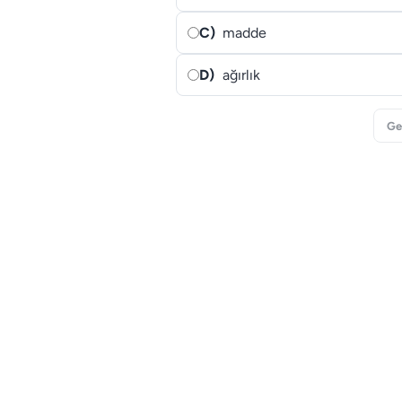
C)
madde
D)
ağırlık
Ge