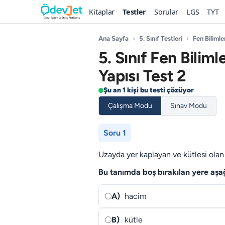
Kitaplar
Testler
Sorular
LGS
TYT
Ana Sayfa
›
5. Sınıf Testleri
›
Fen Bilimle
5. Sınıf Fen Bili
Yapısı Test 2
Şu an 1 kişi bu testi çözüyor
Çalışma Modu
Sınav Modu
Soru 1
Uzayda yer kaplayan ve kütlesi olan 
Bu tanımda boş bırakılan yere aşa
A)
hacim
B)
kütle