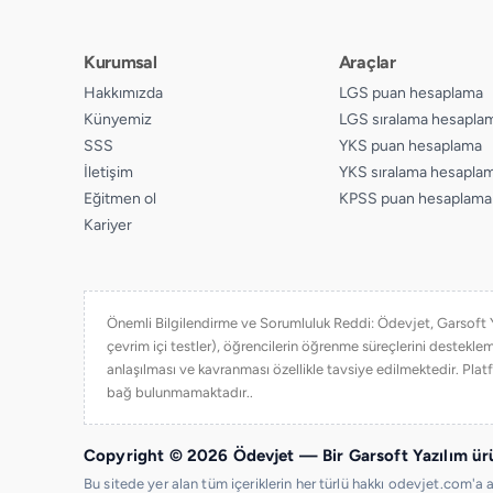
Kurumsal
Araçlar
Hakkımızda
LGS puan hesaplama
Künyemiz
LGS sıralama hesapla
SSS
YKS puan hesaplama
İletişim
YKS sıralama hesapla
Eğitmen ol
KPSS puan hesaplama
Kariyer
Önemli Bilgilendirme ve Sorumluluk Reddi: Ödevjet, Garsoft Yaz
çevrim içi testler), öğrencilerin öğrenme süreçlerini destekl
anlaşılması ve kavranması özellikle tavsiye edilmektedir. Platf
bağ bulunmamaktadır..
Copyright © 2026 Ödevjet — Bir Garsoft Yazılım ürü
Bu sitede yer alan tüm içeriklerin her türlü hakkı odevjet.com'a a