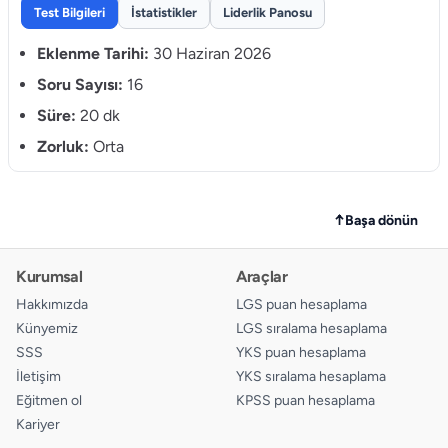
Test Bilgileri
İstatistikler
Liderlik Panosu
9.
A
B
C
D
Eklenme Tarihi:
30 Haziran 2026
10.
Soru Sayısı:
16
A
B
C
D
Süre:
20 dk
11.
A
B
C
D
Zorluk:
Orta
12.
A
B
C
D
13.
A
B
C
D
↑
Başa dönün
14.
A
B
C
D
Kurumsal
Araçlar
15.
A
B
C
D
Hakkımızda
LGS puan hesaplama
Künyemiz
LGS sıralama hesaplama
16.
A
B
C
D
SSS
YKS puan hesaplama
İletişim
YKS sıralama hesaplama
Eğitmen ol
KPSS puan hesaplama
Kariyer