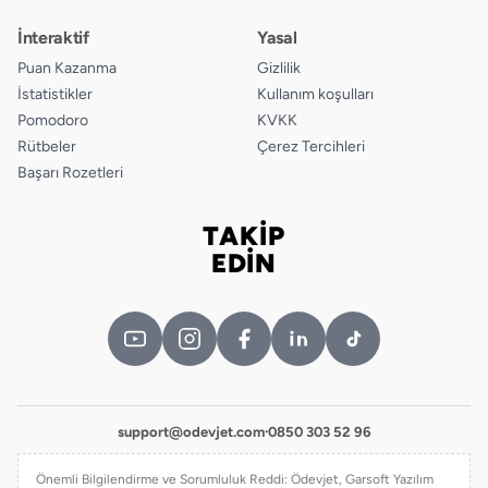
İnteraktif
Yasal
Puan Kazanma
Gizlilik
İstatistikler
Kullanım koşulları
Pomodoro
KVKK
Rütbeler
Çerez Tercihleri
Başarı Rozetleri
TAKİP
Bizi takip edin
EDİN
support@odevjet.com
·
0850 303 52 96
Önemli Bilgilendirme ve Sorumluluk Reddi: Ödevjet, Garsoft Yazılım