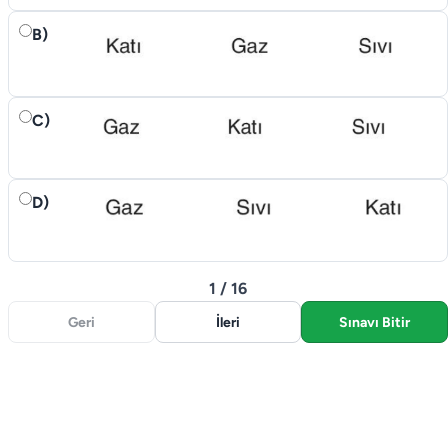
B)
C)
D)
1 / 16
Geri
İleri
Sınavı Bitir