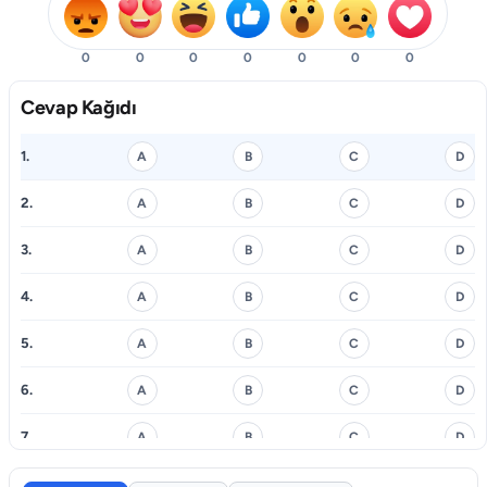
0
0
0
0
0
0
0
Cevap Kağıdı
1.
A
B
C
D
2.
A
B
C
D
3.
A
B
C
D
4.
A
B
C
D
5.
A
B
C
D
6.
A
B
C
D
7.
A
B
C
D
8.
A
B
C
D