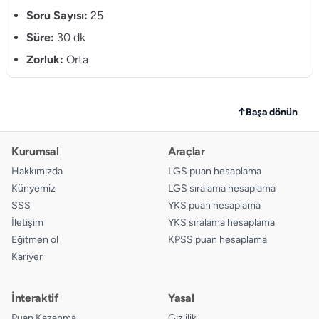
10.
Soru Sayısı:
25
A
B
C
D
Süre:
30 dk
11.
A
B
C
D
Zorluk:
Orta
12.
A
B
C
D
13.
A
B
C
D
↑
Başa dönün
14.
A
B
C
D
Kurumsal
Araçlar
15.
A
B
C
D
Hakkımızda
LGS puan hesaplama
Künyemiz
LGS sıralama hesaplama
16.
A
B
C
D
SSS
YKS puan hesaplama
İletişim
YKS sıralama hesaplama
17.
A
B
C
D
Eğitmen ol
KPSS puan hesaplama
Kariyer
18.
A
B
C
D
19.
A
B
C
D
İnteraktif
Yasal
Puan Kazanma
Gizlilik