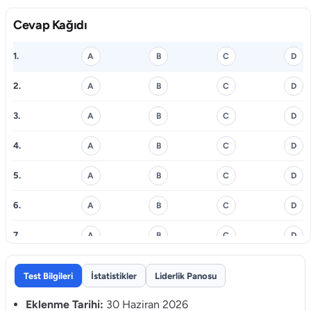
Cevap Kağıdı
1.
A
B
C
D
2.
A
B
C
D
3.
A
B
C
D
4.
A
B
C
D
5.
A
B
C
D
6.
A
B
C
D
7.
A
B
C
D
8.
A
B
C
D
Test Bilgileri
İstatistikler
Liderlik Panosu
9.
A
B
C
D
Eklenme Tarihi:
30 Haziran 2026