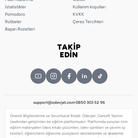
20.
A
B
C
D
İstatistikler
Kullanım koşulları
21.
A
B
C
D
Pomodoro
KVKK
Rütbeler
Çerez Tercihleri
22.
A
B
C
D
Başarı Rozetleri
23.
A
B
C
D
TAKİP
Bizi takip edin
EDİN
24.
A
B
C
D
25.
A
B
C
D
support@odevjet.com
·
0850 303 52 96
Önemli Bilgilendirme ve Sorumluluk Reddi: Ödevjet, Garsoft Yazılım
tarafından geliştirilen bir eğitim platformudur. Platformda sunulan tüm
eğitim materyalleri (ders kitabı çözümleri, ödev içerikleri ve çevrim içi
testler), öğrencilerin öğrenme süreçlerini desteklemek ve akademik