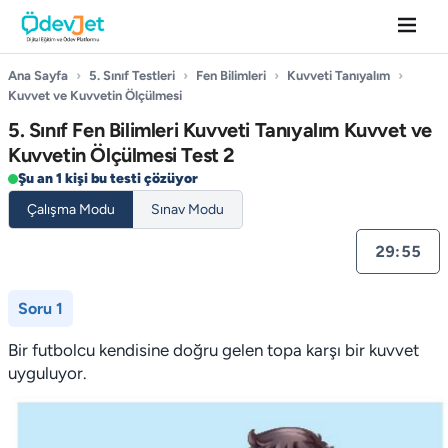
Ana Sayfa
›
5. Sınıf Testleri
›
Fen Bilimleri
›
Kuvveti Tanıyalım
›
Kuvvet ve Kuvvetin Ölçülmesi
5. Sınıf Fen Bilimleri Kuvveti Tanıyalım Kuvvet ve
Kuvvetin Ölçülmesi Test 2
Şu an 1 kişi bu testi çözüyor
Çalışma Modu
Sınav Modu
29:55
Soru 1
Bir futbolcu kendisine doğru gelen topa karşı bir kuvvet
uyguluyor.