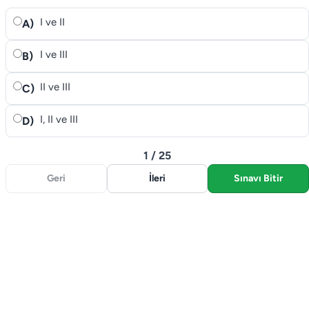
I ve II
A)
I ve III
B)
II ve III
C)
I, II ve III
D)
1 / 25
Geri
İleri
Sınavı Bitir