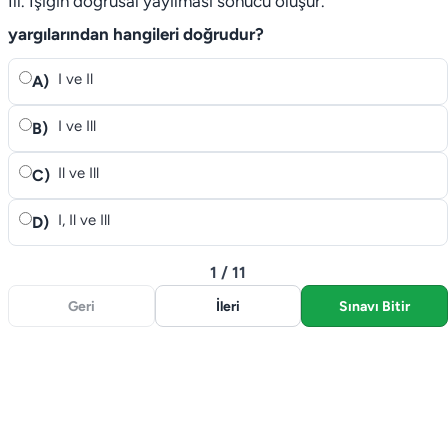
Ill. Işığın doğrusal yayılması sonucu oluşur.
yargılarından hangileri doğrudur?
I ve Il
A)
I ve Ill
B)
Il ve Ill
C)
I, Il ve Ill
D)
1 / 11
Geri
İleri
Sınavı Bitir