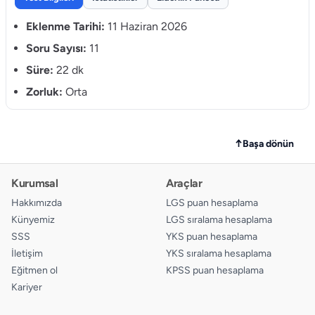
9.
A
B
C
D
Eklenme Tarihi:
11 Haziran 2026
10.
Soru Sayısı:
11
A
B
C
D
Süre:
22 dk
11.
A
B
C
D
Zorluk:
Orta
↑
Başa dönün
Kurumsal
Araçlar
Hakkımızda
LGS puan hesaplama
Künyemiz
LGS sıralama hesaplama
SSS
YKS puan hesaplama
İletişim
YKS sıralama hesaplama
Eğitmen ol
KPSS puan hesaplama
Kariyer