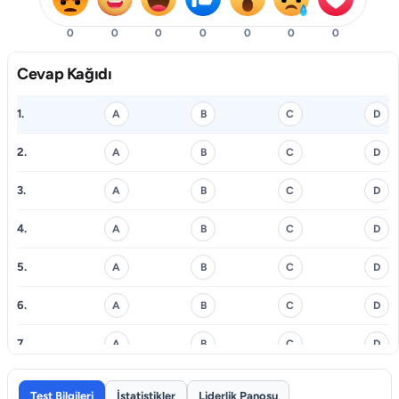
0
0
0
0
0
0
0
Cevap Kağıdı
1.
A
B
C
D
2.
A
B
C
D
3.
A
B
C
D
4.
A
B
C
D
5.
A
B
C
D
6.
A
B
C
D
7.
A
B
C
D
8.
A
B
C
D
Test Bilgileri
İstatistikler
Liderlik Panosu