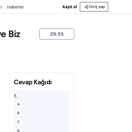
rı
Haberler
Kayıt ol
Giriş yap
e Biz
29:54
Cevap Kağıdı
1.
A
B
C
D