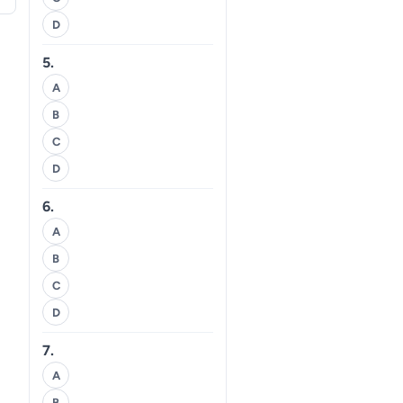
D
5.
A
B
C
D
6.
A
B
C
D
7.
A
B