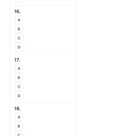
16.
A
B
C
D
17.
A
B
C
D
18.
A
B
C