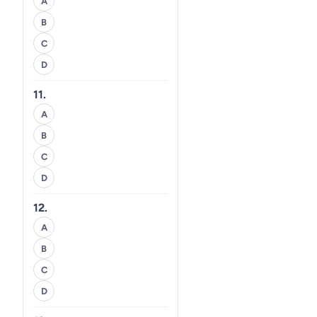
A
B
C
D
11.
A
B
C
D
12.
A
B
C
D