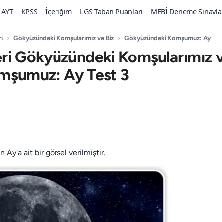
AYT
KPSS
İçeriğim
LGS Taban Puanları
MEBİ Deneme Sınavla
ri
›
Gökyüzündeki Komşularımız ve Biz
›
Gökyüzündeki Komşumuz: Ay
leri Gökyüzündeki Komşularımız v
mşumuz: Ay Test 3
Ay'a ait bir görsel verilmiştir.