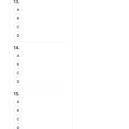
13.
A
B
C
D
14.
A
B
C
D
15.
A
B
C
D