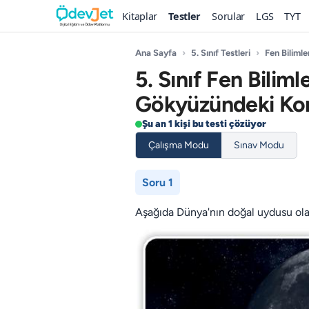
Kitaplar
Testler
Sorular
LGS
TYT
Ana Sayfa
›
5. Sınıf Testleri
›
Fen Bilimle
5. Sınıf Fen Bilim
Gökyüzündeki Ko
Şu an 1 kişi bu testi çözüyor
Çalışma Modu
Sınav Modu
Soru 1
Aşağıda Dünya'nın doğal uydusu olan 