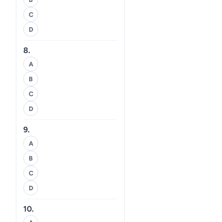
C
D
8.
A
B
C
D
9.
A
B
C
D
10.