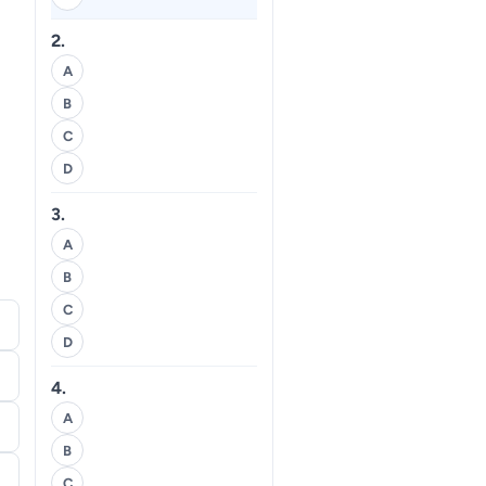
2.
A
B
C
D
3.
A
B
C
D
4.
A
B
C