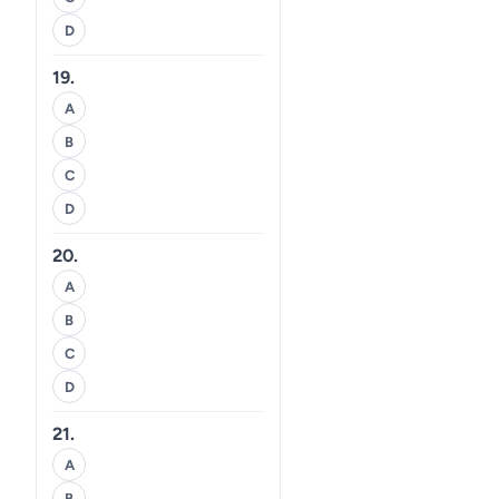
D
19.
A
B
C
D
20.
A
B
C
D
21.
A
B