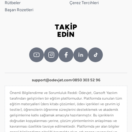
Rütbeler
Çerez Tercihleri
Başarı Rozetleri
TAKİP
Bizi takip edin
EDİN
support@odevjet.com
·
0850 303 52 96
Önemli Bilgilendirme ve Sorumluluk Reddi: Ödevjet, Garsoft Yazılım
tarafından geliştirilen bir eğitim platformudur. Platformda sunulan tüm
eğitim materyalleri (ders kitabı çözümleri, ödev içerikleri ve çevrim içi
testler), öğrencilerin öğrenme süreçlerini desteklemek ve akademik
gelişimlerine katkı sağlamak amacıyla hazırlanmıştır. Bu içeriklerin
doğrudan kopyalanması yerine, çözüm yöntemlerinin anlaşılması ve
kavranması özellikle tavsiye edilmektedir. Platformda yer alan bilgiler
genel bilgilendirme niteliği taşımakta olup, adı geçen yayınevleri ve