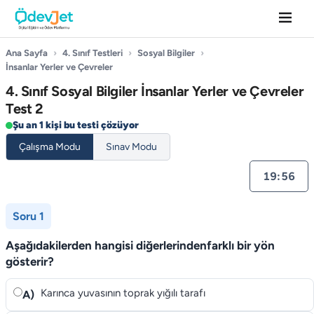
Ana Sayfa
›
4. Sınıf Testleri
›
Sosyal Bilgiler
›
İnsanlar Yerler ve Çevreler
4. Sınıf Sosyal Bilgiler İnsanlar Yerler ve Çevreler
Test 2
Şu an 1 kişi bu testi çözüyor
Çalışma Modu
Sınav Modu
19:55
Soru 1
Aşağıdakilerden hangisi diğerlerindenfarklı bir yön
gösterir?
Karınca yuvasının toprak yığılı tarafı
A)