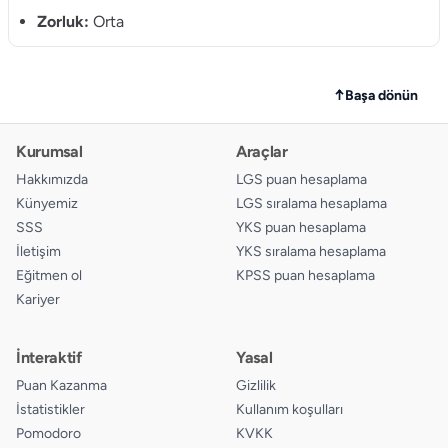
11.
A
B
C
D
Zorluk:
Orta
12.
A
B
C
D
13.
A
B
C
D
↑
Başa dönün
14.
A
B
C
D
Kurumsal
Araçlar
15.
A
B
C
D
Hakkımızda
LGS puan hesaplama
Künyemiz
LGS sıralama hesaplama
SSS
YKS puan hesaplama
İletişim
YKS sıralama hesaplama
Eğitmen ol
KPSS puan hesaplama
Kariyer
İnteraktif
Yasal
Puan Kazanma
Gizlilik
İstatistikler
Kullanım koşulları
Pomodoro
KVKK