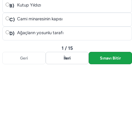
Kutup Yıldızı
B)
Cami minaresinin kapısı
C)
Ağaçların yosunlu tarafı
D)
1 / 15
Geri
İleri
Sınavı Bitir