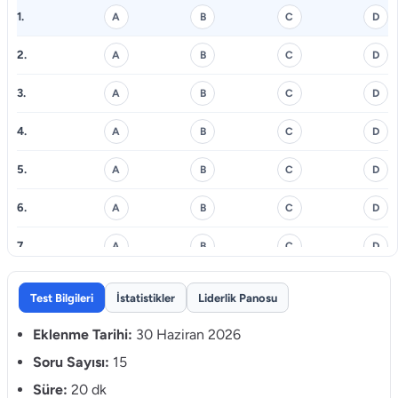
1.
A
B
C
D
2.
A
B
C
D
3.
A
B
C
D
4.
A
B
C
D
5.
A
B
C
D
6.
A
B
C
D
7.
A
B
C
D
8.
A
B
C
D
Test Bilgileri
İstatistikler
Liderlik Panosu
9.
A
B
C
D
Eklenme Tarihi:
30 Haziran 2026
10.
Soru Sayısı:
15
A
B
C
D
Süre:
20 dk