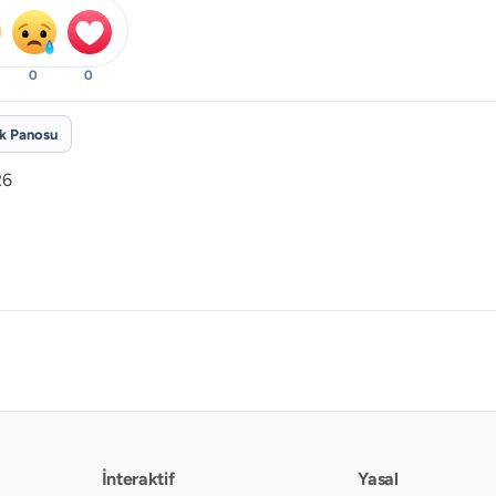
0
0
ik Panosu
26
İnteraktif
Yasal