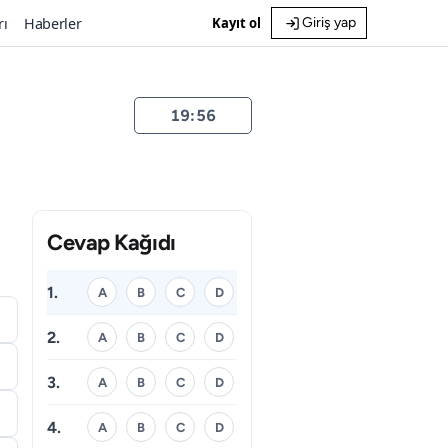
rı
Haberler
Kayıt ol
Giriş yap
19:55
Cevap Kağıdı
1.
A
B
C
D
2.
A
B
C
D
3.
A
B
C
D
4.
A
B
C
D