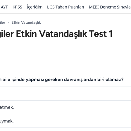
AYT
KPSS
İçeriğim
LGS Taban Puanları
MEBİ Deneme Sınavla
iler
›
Etkin Vatandaşlık
giler Etkin Vatandaşlık Test 1
n aile içinde yapması gereken davranışlardan biri olamaz?
z etmek.
duymak.