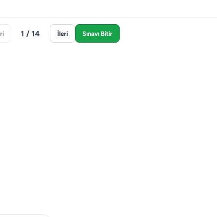
1 / 14
ri
İleri
Sınavı Bitir