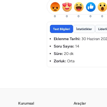
0
0
0
0
0
Test Bilgileri
İstatistikler
Liderl
Eklenme Tarihi:
30 Haziran 20
Soru Sayısı:
14
Süre:
20 dk
Zorluk:
Orta
Kurumsal
Araçlar