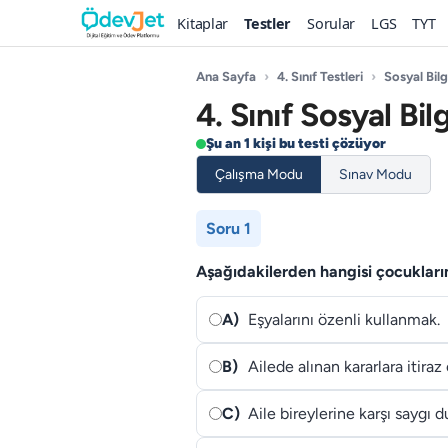
Kitaplar
Testler
Sorular
LGS
TYT
Ana Sayfa
›
4. Sınıf Testleri
›
Sosyal Bilg
4. Sınıf Sosyal Bil
Şu an 1 kişi bu testi çözüyor
Çalışma Modu
Sınav Modu
Soru 1
Aşağıdakilerden hangisi çocukları
A)
Eşyalarını özenli kullanmak.
B)
Ailede alınan kararlara itira
C)
Aile bireylerine karşı saygı 