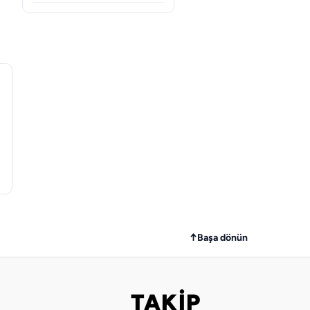
↑
Başa dönün
TAKİP
Bizi takip edin