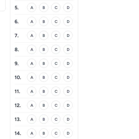
5.
A
B
C
D
6.
A
B
C
D
7.
A
B
C
D
8.
A
B
C
D
9.
A
B
C
D
10.
A
B
C
D
11.
A
B
C
D
12.
A
B
C
D
13.
A
B
C
D
14.
A
B
C
D