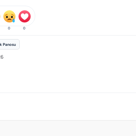
0
0
ik Panosu
26