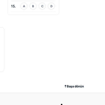
15.
A
B
C
D
↑
Başa dönün