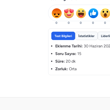
0
0
0
0
0
Test Bilgileri
İstatistikler
Liderl
Eklenme Tarihi:
30 Haziran 20
Soru Sayısı:
15
Süre:
20 dk
Zorluk:
Orta