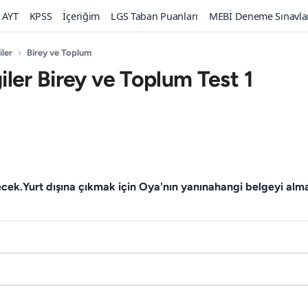
AYT
KPSS
İçeriğim
LGS Taban Puanları
MEBİ Deneme Sınavla
iler
›
Birey ve Toplum
giler Birey ve Toplum Test 1
cek.Yurt dışına çıkmak için Oya'nın yanınahangi belgeyi alma