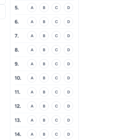
5.
A
B
C
D
6.
A
B
C
D
7.
A
B
C
D
8.
A
B
C
D
9.
A
B
C
D
10.
A
B
C
D
11.
A
B
C
D
12.
A
B
C
D
13.
A
B
C
D
14.
A
B
C
D