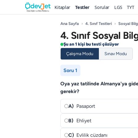
Kitaplar
Testler
Sorular
LGS
TYT
Ana Sayfa
›
4. Sınıf Testleri
›
Sosyal Bilg
4. Sınıf Sosyal Bil
Şu an 1 kişi bu testi çözüyor
Çalışma Modu
Sınav Modu
Soru 1
Oya yaz tatilinde Almanya'ya gide
gerekir?
A)
Pasaport
B)
Ehliyet
C)
Evlilik cüzdanı