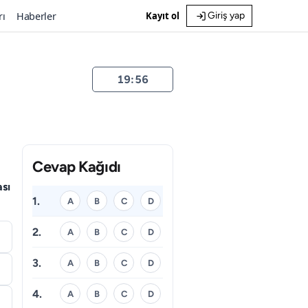
rı
Haberler
Kayıt ol
Giriş yap
19:55
Cevap Kağıdı
sı
1.
A
B
C
D
2.
A
B
C
D
3.
A
B
C
D
4.
A
B
C
D