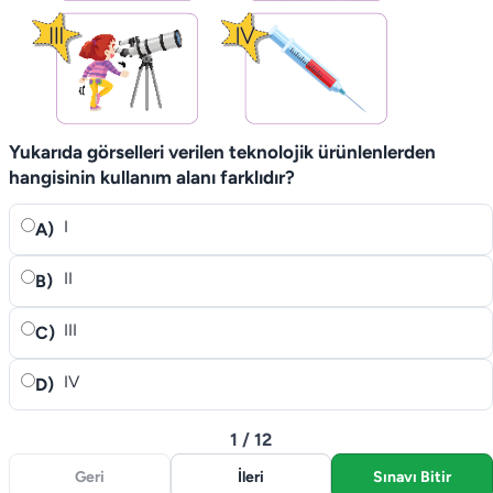
Yukarıda görselleri verilen teknolojik ürünlenlerden
hangisinin kullanım alanı farklıdır?
I
A)
II
B)
III
C)
IV
D)
1 / 12
Geri
İleri
Sınavı Bitir