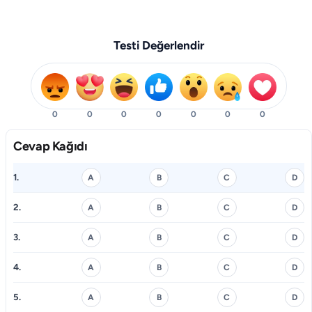
Testi Değerlendir
0
0
0
0
0
0
0
Cevap Kağıdı
1.
A
B
C
D
2.
A
B
C
D
3.
A
B
C
D
4.
A
B
C
D
5.
A
B
C
D