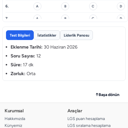
6.
A
B
C
D
7.
A
B
C
D
8.
A
B
C
D
Test Bilgileri
İstatistikler
Liderlik Panosu
9.
A
B
C
D
Eklenme Tarihi:
30 Haziran 2026
10.
Soru Sayısı:
12
A
B
C
D
Süre:
17 dk
11.
A
B
C
D
Zorluk:
Orta
12.
A
B
C
D
↑
Başa dönün
Kurumsal
Araçlar
Hakkımızda
LGS puan hesaplama
Künyemiz
LGS sıralama hesaplama