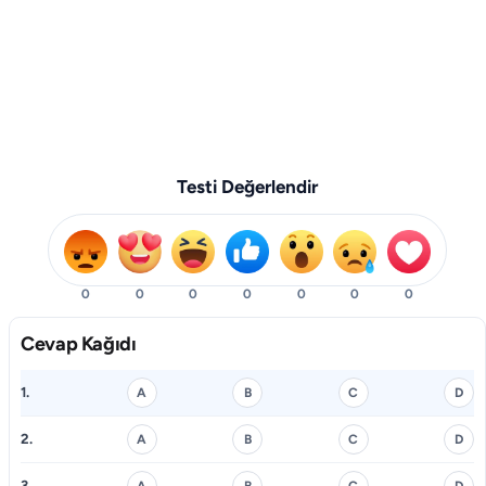
Testi Değerlendir
0
0
0
0
0
0
0
Cevap Kağıdı
1.
A
B
C
D
2.
A
B
C
D
3.
A
B
C
D