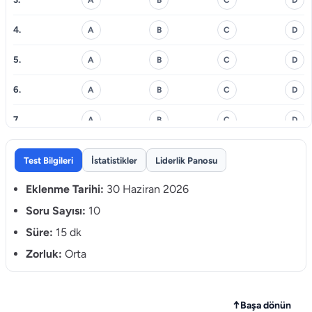
4.
A
B
C
D
5.
A
B
C
D
6.
A
B
C
D
7.
A
B
C
D
8.
A
B
C
D
Test Bilgileri
İstatistikler
Liderlik Panosu
9.
A
B
C
D
Eklenme Tarihi:
30 Haziran 2026
10.
Soru Sayısı:
10
A
B
C
D
Süre:
15 dk
Zorluk:
Orta
↑
Başa dönün