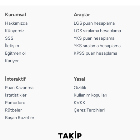
Kurumsal
Araçlar
Hakkımızda
LGS puan hesaplama
Künyemiz
LGS sıralama hesaplama
SSS
YKS puan hesaplama
İletişim
YKS sıralama hesaplama
Eğitmen ol
KPSS puan hesaplama
Kariyer
İnteraktif
Yasal
Puan Kazanma
Gizlilik
İstatistikler
Kullanım koşulları
Pomodoro
KVKK
Rütbeler
Çerez Tercihleri
Başarı Rozetleri
TAKİP
Bizi takip edin