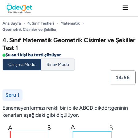
Ana Sayfa
›
4. Sınıf Testleri
›
Matematik
›
Geometrik Cisimler ve Şekiller
4. Sınıf Matematik Geometrik Cisimler ve Şekiller
Test 1
Şu an 1 kişi bu testi çözüyor
Çalışma Modu
Sınav Modu
14:55
Soru 1
Esnemeyen kırmızı renkli bir ip ile ABCD dikdörtgeninin
kenarları aşağıdaki gibi öl­çülüyor.