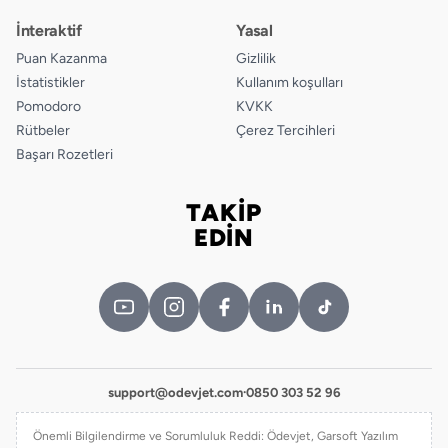
İnteraktif
Yasal
Puan Kazanma
Gizlilik
İstatistikler
Kullanım koşulları
Pomodoro
KVKK
Rütbeler
Çerez Tercihleri
Başarı Rozetleri
TAKİP
Bizi takip edin
EDİN
support@odevjet.com
·
0850 303 52 96
Önemli Bilgilendirme ve Sorumluluk Reddi: Ödevjet, Garsoft Yazılım