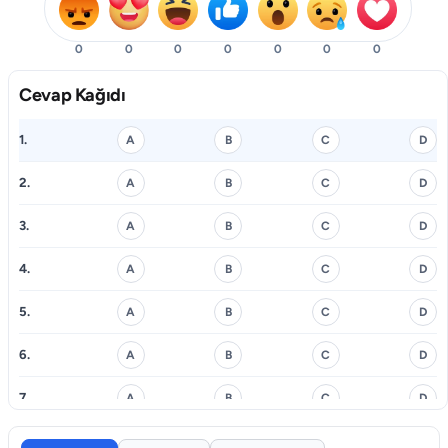
0
0
0
0
0
0
0
Cevap Kağıdı
1.
A
B
C
D
2.
A
B
C
D
3.
A
B
C
D
4.
A
B
C
D
5.
A
B
C
D
6.
A
B
C
D
7.
A
B
C
D
8.
A
B
C
D