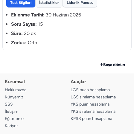
Test Bilgileri
İstatistikler
Liderlik Panosu
9.
A
B
C
D
Eklenme Tarihi:
30 Haziran 2026
10.
Soru Sayısı:
15
A
B
C
D
Süre:
20 dk
11.
A
B
C
D
Zorluk:
Orta
12.
A
B
C
D
13.
A
B
C
D
↑
Başa dönün
14.
A
B
C
D
Kurumsal
Araçlar
15.
A
B
C
D
Hakkımızda
LGS puan hesaplama
Künyemiz
LGS sıralama hesaplama
SSS
YKS puan hesaplama
İletişim
YKS sıralama hesaplama
Eğitmen ol
KPSS puan hesaplama
Kariyer