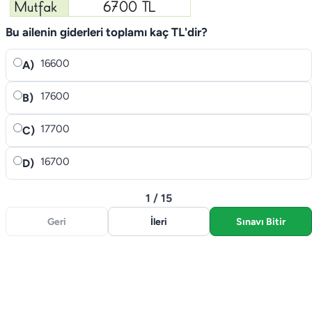
Bu ailenin giderleri toplamı kaç TL'dir?
16600
A)
17600
B)
17700
C)
16700
D)
1 / 15
Geri
İleri
Sınavı Bitir