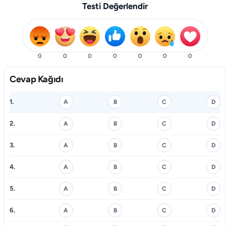
Testi Değerlendir
0
0
0
0
0
0
0
Cevap Kağıdı
1.
A
B
C
D
2.
A
B
C
D
3.
A
B
C
D
4.
A
B
C
D
5.
A
B
C
D
6.
A
B
C
D