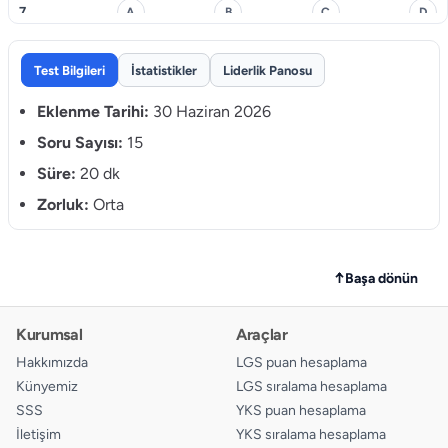
7.
A
B
C
D
8.
A
B
C
D
Test Bilgileri
İstatistikler
Liderlik Panosu
9.
A
B
C
D
Eklenme Tarihi:
30 Haziran 2026
10.
Soru Sayısı:
15
A
B
C
D
Süre:
20 dk
11.
A
B
C
D
Zorluk:
Orta
12.
A
B
C
D
13.
A
B
C
D
↑
Başa dönün
14.
A
B
C
D
Kurumsal
Araçlar
15.
A
B
C
D
Hakkımızda
LGS puan hesaplama
Künyemiz
LGS sıralama hesaplama
SSS
YKS puan hesaplama
İletişim
YKS sıralama hesaplama