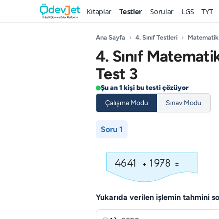
Kitaplar
Testler
Sorular
LGS
TYT
Ana Sayfa
›
4. Sınıf Testleri
›
Matematik
4. Sınıf Matemati
Test 3
Şu an 1 kişi bu testi çözüyor
Çalışma Modu
Sınav Modu
Soru 1
Yukarıda verilen işlemin tahmini s