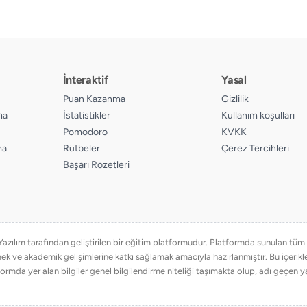
İnteraktif
Yasal
Puan Kazanma
Gizlilik
ma
İstatistikler
Kullanım koşulları
Pomodoro
KVKK
ma
Rütbeler
Çerez Tercihleri
Başarı Rozetleri
ılım tarafından geliştirilen bir eğitim platformudur. Platformda sunulan tüm eğ
emek ve akademik gelişimlerine katkı sağlamak amacıyla hazırlanmıştır. Bu içer
ormda yer alan bilgiler genel bilgilendirme niteliği taşımakta olup, adı geçen ya