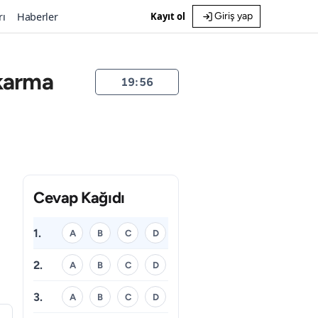
rı
Haberler
Kayıt ol
Giriş yap
ıkarma
19:55
Cevap Kağıdı
1.
A
B
C
D
2.
A
B
C
D
3.
A
B
C
D