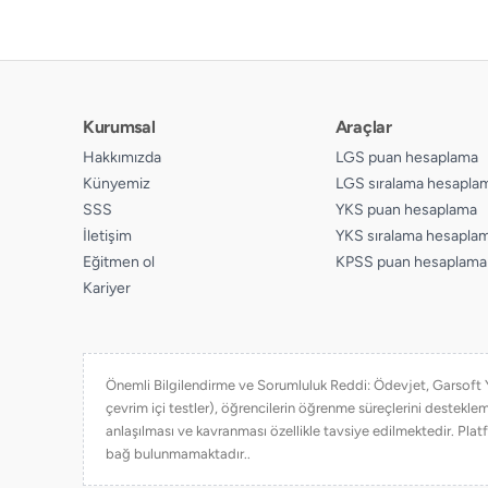
Kurumsal
Araçlar
Hakkımızda
LGS puan hesaplama
Künyemiz
LGS sıralama hesapla
SSS
YKS puan hesaplama
İletişim
YKS sıralama hesapla
Eğitmen ol
KPSS puan hesaplama
Kariyer
Önemli Bilgilendirme ve Sorumluluk Reddi: Ödevjet, Garsoft Yaz
çevrim içi testler), öğrencilerin öğrenme süreçlerini destekl
anlaşılması ve kavranması özellikle tavsiye edilmektedir. Platf
bağ bulunmamaktadır..