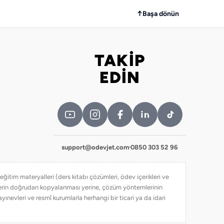
↑
Başa dönün
TAKİP
Bizi takip edin
EDİN
support@odevjet.com
·
0850 303 52 96
itim materyalleri (ders kitabı çözümleri, ödev içerikleri ve
iklerin doğrudan kopyalanması yerine, çözüm yöntemlerinin
yınevleri ve resmî kurumlarla herhangi bir ticari ya da idari