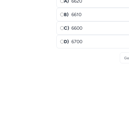
A)
6620
B)
6610
C)
6600
D)
6700
Ge