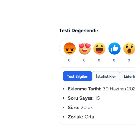
Testi Değerlendir
0
0
0
0
0
Test Bilgileri
İstatistikler
Liderl
Eklenme Tarihi:
30 Haziran 20
Soru Sayısı:
15
Süre:
20 dk
Zorluk:
Orta