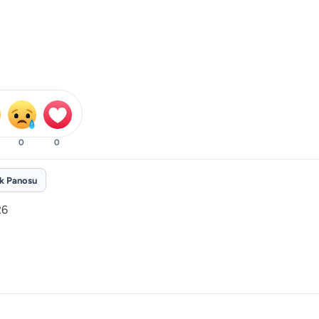
0
0
ik Panosu
26