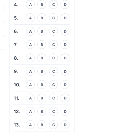
4.
A
B
C
D
5.
A
B
C
D
6.
A
B
C
D
7.
A
B
C
D
8.
A
B
C
D
9.
A
B
C
D
10.
A
B
C
D
11.
A
B
C
D
12.
A
B
C
D
13.
A
B
C
D