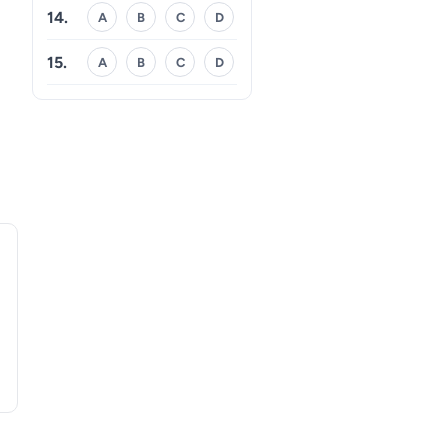
14.
A
B
C
D
15.
A
B
C
D