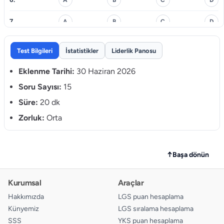
7.
A
B
C
D
8.
A
B
C
D
Test Bilgileri
İstatistikler
Liderlik Panosu
9.
A
B
C
D
Eklenme Tarihi:
30 Haziran 2026
10.
Soru Sayısı:
15
A
B
C
D
Süre:
20 dk
11.
A
B
C
D
Zorluk:
Orta
12.
A
B
C
D
13.
A
B
C
D
↑
Başa dönün
14.
A
B
C
D
Kurumsal
Araçlar
15.
A
B
C
D
Hakkımızda
LGS puan hesaplama
Künyemiz
LGS sıralama hesaplama
SSS
YKS puan hesaplama