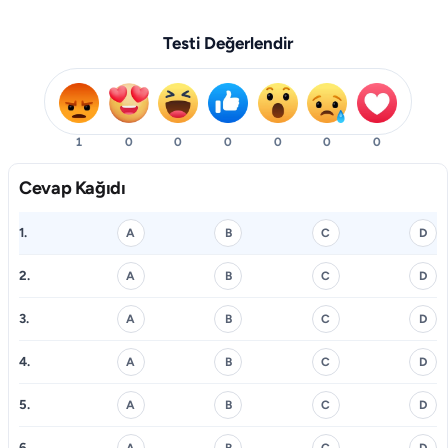
Testi Değerlendir
1
0
0
0
0
0
0
Cevap Kağıdı
1.
A
B
C
D
2.
A
B
C
D
3.
A
B
C
D
4.
A
B
C
D
5.
A
B
C
D
6.
A
B
C
D