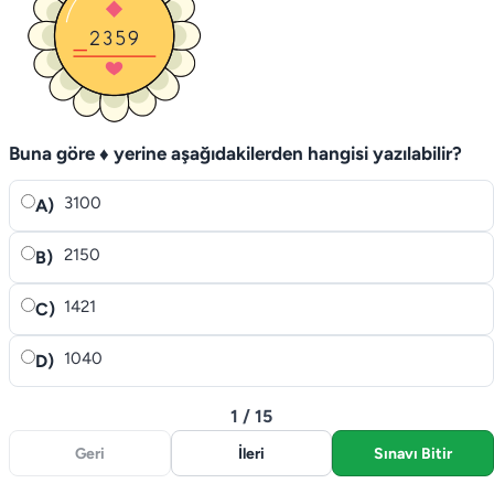
Buna göre ♦ yerine aşağıdakilerden hangisi yazılabilir?
3100
A)
2150
B)
1421
C)
1040
D)
1 / 15
Geri
İleri
Sınavı Bitir