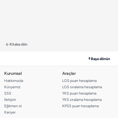
Kitaba dön
↑
Başa dönün
Kurumsal
Araçlar
Hakkımızda
LGS puan hesaplama
Künyemiz
LGS sıralama hesaplama
SSS
YKS puan hesaplama
İletişim
YKS sıralama hesaplama
Eğitmen ol
KPSS puan hesaplama
Kariyer