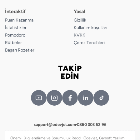
İnteraktif
Yasal
Puan Kazanma
Gizlilik
İstatistikler
Kullanım koşulları
Pomodoro
KVKK
Rütbeler
Çerez Tercihleri
Başarı Rozetleri
TAKİP
Bizi takip edin
EDİN
support@odevjet.com
·
0850 303 52 96
Önemli Bilgilendirme ve Sorumluluk Reddi: Ödevjet, Garsoft Yazılım