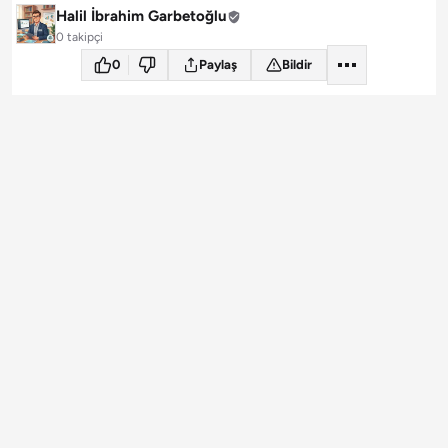
Halil İbrahim Garbetoğlu
0 takipçi
0
Paylaş
Bildir