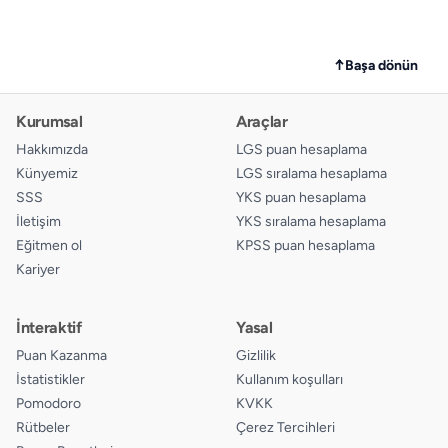
↑
Başa dönün
Kurumsal
Araçlar
Hakkımızda
LGS puan hesaplama
Künyemiz
LGS sıralama hesaplama
SSS
YKS puan hesaplama
İletişim
YKS sıralama hesaplama
Eğitmen ol
KPSS puan hesaplama
Kariyer
İnteraktif
Yasal
Puan Kazanma
Gizlilik
İstatistikler
Kullanım koşulları
Pomodoro
KVKK
Rütbeler
Çerez Tercihleri