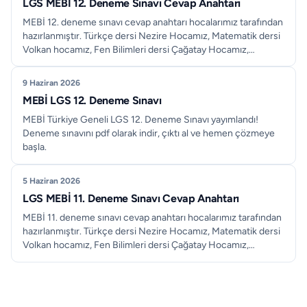
LGS MEBİ 12. Deneme Sınavı Cevap Anahtarı
MEBİ 12. deneme sınavı cevap anahtarı hocalarımız tarafından
hazırlanmıştır. Türkçe dersi Nezire Hocamız, Matematik dersi
Volkan hocamız, Fen Bilimleri dersi Çağatay Hocamız,
İngilizce dersi Ümmü Gülsüm Hocamız, İnkılap Tarihi Dersi
Tuğçe Hocamız tarafından çözülerek en doğru haliyle kontrol
9 Haziran 2026
edilmiş ve siz değerli öğrencilerimizin erişimine sunulmuştur.
MEBİ LGS 12. Deneme Sınavı
MEBİ Türkiye Geneli LGS 12. Deneme Sınavı yayımlandı!
Deneme sınavını pdf olarak indir, çıktı al ve hemen çözmeye
başla.
5 Haziran 2026
LGS MEBİ 11. Deneme Sınavı Cevap Anahtarı
MEBİ 11. deneme sınavı cevap anahtarı hocalarımız tarafından
hazırlanmıştır. Türkçe dersi Nezire Hocamız, Matematik dersi
Volkan hocamız, Fen Bilimleri dersi Çağatay Hocamız,
İngilizce dersi Ümmü Gülsüm Hocamız, İnkılap Tarihi Dersi
Tuğçe Hocamız tarafından çözülerek en doğru haliyle kontrol
edilmiş ve siz değerli öğrencilerimizin erişimine sunulmuştur.