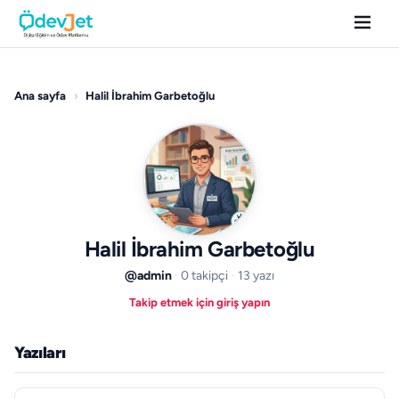
Ana sayfa
›
Halil İbrahim Garbetoğlu
Halil İbrahim Garbetoğlu
ÖdevJet
öğretmeni
@admin
·
0 takipçi
·
13 yazı
Takip etmek için giriş yapın
Yazıları