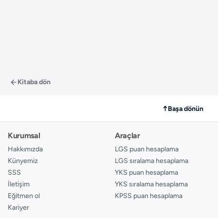
Kitaba dön
↑
Başa dönün
Kurumsal
Araçlar
Hakkımızda
LGS puan hesaplama
Künyemiz
LGS sıralama hesaplama
SSS
YKS puan hesaplama
İletişim
YKS sıralama hesaplama
Eğitmen ol
KPSS puan hesaplama
Kariyer