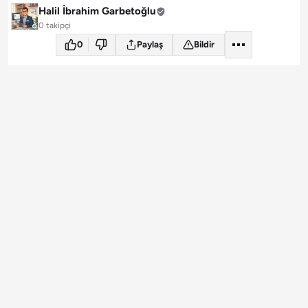
Halil İbrahim Garbetoğlu
0 takipçi
0
Paylaş
Bildir