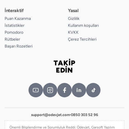
İnteraktif
Yasal
Puan Kazanma
Gizlilik
İstatistikler
Kullanım koşulları
Pomodoro
KVKK
Rütbeler
Çerez Tercihleri
Başarı Rozetleri
TAKİP
Bizi takip edin
EDİN
support@odevjet.com
·
0850 303 52 96
Önemli Bilgilendirme ve Sorumluluk Reddi: Ödevjet, Garsoft Yazılım