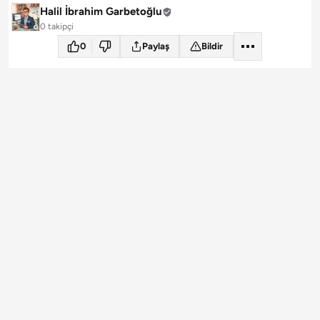
Halil İbrahim Garbetoğlu
0 takipçi
0
Paylaş
Bildir