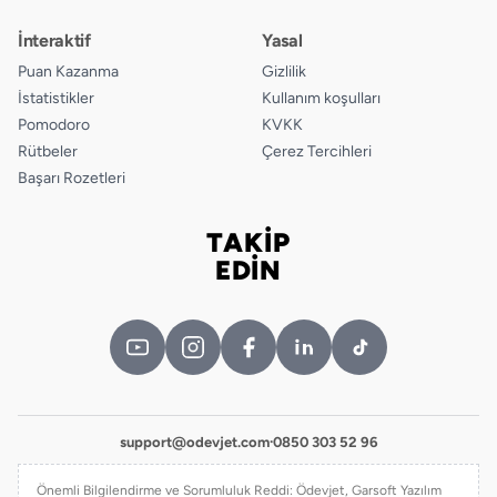
İnteraktif
Yasal
Puan Kazanma
Gizlilik
İstatistikler
Kullanım koşulları
Pomodoro
KVKK
Rütbeler
Çerez Tercihleri
Başarı Rozetleri
TAKİP
Bizi takip edin
EDİN
support@odevjet.com
·
0850 303 52 96
Önemli Bilgilendirme ve Sorumluluk Reddi: Ödevjet, Garsoft Yazılım