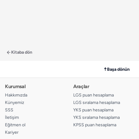
Kitaba dön
↑
Başa dönün
Kurumsal
Araçlar
Hakkımızda
LGS puan hesaplama
Künyemiz
LGS sıralama hesaplama
SSS
YKS puan hesaplama
İletişim
YKS sıralama hesaplama
Eğitmen ol
KPSS puan hesaplama
Kariyer