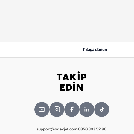
↑
Başa dönün
TAKİP
Bizi takip edin
EDİN
support@odevjet.com
·
0850 303 52 96