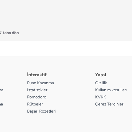
Kitaba dön
İnteraktif
Yasal
Puan Kazanma
Gizlilik
ma
İstatistikler
Kullanım koşulları
Pomodoro
KVKK
ma
Rütbeler
Çerez Tercihleri
Başarı Rozetleri